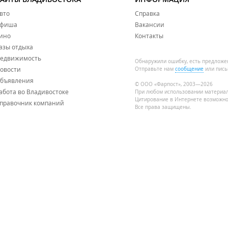
вто
Справка
фиша
Вакансии
ино
Контакты
азы отдыха
едвижимость
Обнаружили ошибку, есть предложе
овости
Отправьте нам
сообщение
или пись
бъявления
© ООО «Фарпост», 2003—2026
абота во Владивостоке
При любом использовании материа
Цитирование в Интернете возможно
правочник компаний
Все права защищены.