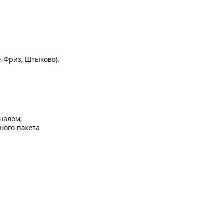
е-Фриз, Штыково).
налом;
ного пакета