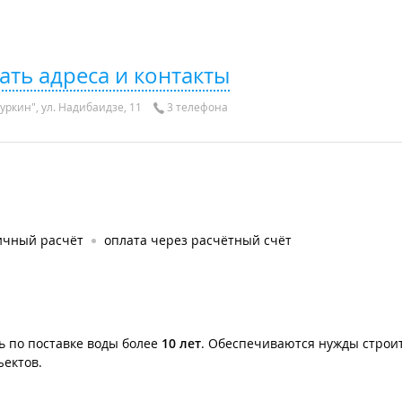
ать адреса и контакты
уркин", ул. Надибаидзе, 11
3 телефона
ичный расчёт
оплата через расчётный счёт
ь по поставке воды более
10 лет
. Обеспечиваются нужды строи
ектов.