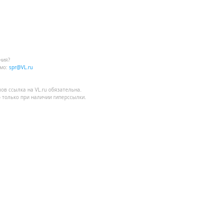
ния?
мо:
spr@VL.ru
лов
ссылка на VL.ru
обязательна.
 только при наличии гиперссылки.