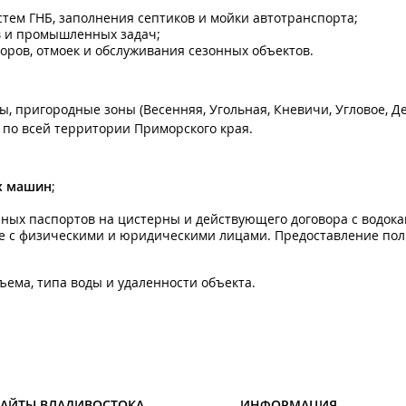
истем ГНБ, заполнения септиков и мойки автотранспорта;
в и промышленных задач;
оров, отмоек и обслуживания сезонных объектов.
, пригородные зоны (Весенняя, Угольная, Кневичи, Угловое, Д
 по всей территории Приморского края.
х машин
;
ных паспортов на цистерны и действующего договора с водока
 с физическими и юридическими лицами. Предоставление пол
ъема, типа воды и удаленности объекта.
САЙТЫ ВЛАДИВОСТОКА
ИНФОРМАЦИЯ