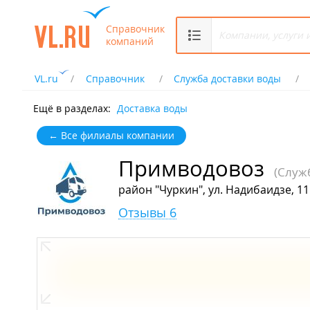
Справочник
компаний
VL.ru
Справочник
Служба доставки воды
Ещё в разделах:
Доставка воды
← Все филиалы компании
Примводовоз
(Служ
район "Чуркин", ул. Надибаидзе, 11
Отзывы 6