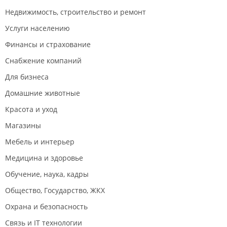
бухгалтер знает, что заявление о переходе на
Недвижимость, строительство и ремонт
выбранную систему налогообложения не
Услуги населению
относится к процедуре регистрации ООО и
подаётся в течение месяца с даты регистрации
Финансы и страхование
юридического лица. В ином случае организация
Снабжение компаний
становится на ОСНО. Всем, кому нужна наша
помощь и все, кто готовы и хотят слышать
Для бизнеса
специалиста, получают такую помощь!
Домашние животные
После Вашего прецедента, мы ввели письменное
Красота и уход
подтверждение от клиентов, кому не нужна наша
помощь и у кого есть свой бухгалтер, который
Магазины
(всё знает и без нас). Спасибо Вам за урок!
Мебель и интерьер
Медицина и здоровье
Обучение, наука, кадры
Общество, Государство, ЖКХ
Охрана и безопасность
Связь и IT технологии