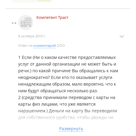
является нарушением. Последствия для нас крайне
серьезные. Ни о каком качестве предоставляемых
Компетент Траст
услуг от данной организации не может быть и речи.
8 октября 2019 г.
Ответ на
комментарий
ООО
1 Если (Ни о каком качестве предоставляемых
услуг от данной организации не может быть и
речи.) по какой причине Вы обращались к нам
неоднократно? Если кто-то оказывает услуги
ненадлежащим образом, мало вероятно, что к
ним будут обращаться несколько раз.
2 (средства принимали переводом с карты на
карты физ лицами, что уже является
нарушением.) Деньги на карту Вы переводили
для собственного удобства, чтобы дважды не
приезжать. С этих денег была оплачена
Развернуть
пошлина, а также услуги нотариуса, о чём есть