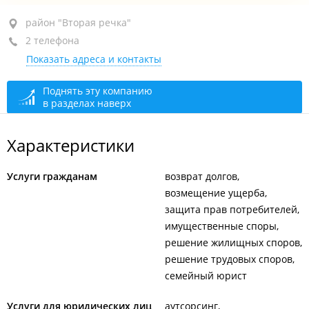
район "Вторая речка", ул. Русская, 41А
район "Вторая речка"
2 телефона
3-й этаж, оф. 14
Показать адреса и контакты
+7 (423) 292-02-86
+7 908 992-02-86
Поднять эту компанию
в разделах наверх
По предварительной записи
открыто: 08:00–18:00
Характеристики
Услуги гражданам
возврат долгов
возмещение ущерба
защита прав потребителей
имущественные споры
решение жилищных споров
решение трудовых споров
семейный юрист
Услуги для юридических лиц
аутсорсинг