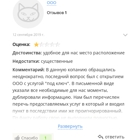
ООО
Отзывов
1
12 сентября 2019 г.
Оценка:
Достоинства:
удобное для нас место расположение
Недостатки:
существенные
Комментарий:
В данную копанию обращались
неоднократно, последний вопрос был с открытием
ООО с услугой "под ключ". В письменной виде
указали все необходимые для нас моменты,
дублировали информацию. Нам был перечислен
перечь предоставляемых услуг в который и входил
пункт в последствии ими же проигнорированный.
По факту работу свою не выполнили полностью,
оплаченную в 100% размере, ушли от
Развернуть
ответственности. Денежные средства принимали
ответить
Спасибо
1
переводом с карты на карты физ лицами, что уже