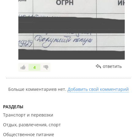
подтверждающие документы. Что в этом случае
является нарушением? Ваша просьба, или то, что
мы пошли Вам на встречу?
3 (. По факту работу свою не выполнили
полностью,)
Вы обращались за услугой по регистрации ООО.
Ваше ООО нами было зарегистрирована, а
документы были переданы лично в руки. О чём
есть роспись в журнале. Фото прилагаем.
4 Ваша претензия состояла в том, что Вы не
ответить
4
стоите на системе налогообложения УСНО 15%.
Когда Вы получали документы, нами было
предложено пообщаться с нашим бухгалтером и
была предпринята попытка разъяснить, что Если
Больше комментариев нет.
Добавить свой комментарий
у Вас УСНО 15%, то в течение месяца нужно
подать заявление о переходе на выбранную
РАЗДЕЛЫ
систему налогообложения. Вы сказали, что у Вас
Транспорт и перевозки
свой бухгалтер, и он всё и так знает. К
сожалению, мы не можем навязать свою помощь,
Отдых, развлечения, спорт
когда клиент заявляет, что она ему не нужна! В
Общественное питание
дополнении хотим отметить, что практикующий