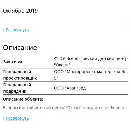
Октябрь 2019
Развернуть
Описание
ФГОУ Всероссийский детский центр
Дизайн-проект
Заказчик
"Океан"
Генеральный
ООО "Мосгорпроект-мастерская №
проектировщик
5"
Генеральный
ООО "Авангард"
подрядчик
Описание объекта:
Всероссийский детский центр "Океан" находится на берегу
Тихого океана, в районе улицы Артековская в Советском
Развернуть
районе города Владивостока на побережье бухт Емар и Три
Поросёнка.