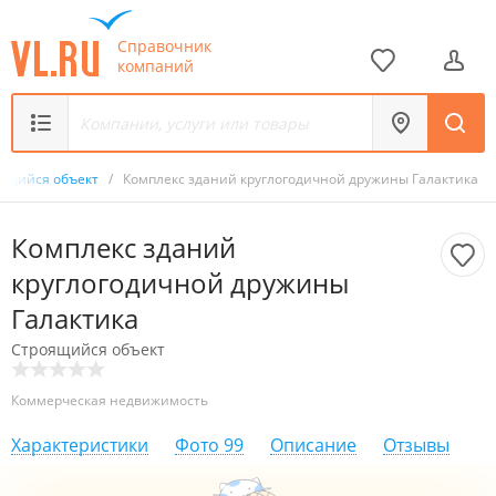
Справочник
компаний
ящийся объект
/
Комплекс зданий круглогодичной дружины Галактика
Комплекс зданий
круглогодичной дружины
Галактика
Строящийся объект
Коммерческая недвижимость
Характеристики
Фото
99
Описание
Отзывы