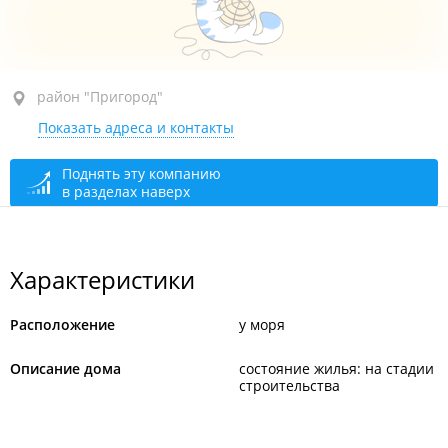
район "Пригород", ул. Артековская, 10 стр. 3
район "Пригород"
Показать адреса и контакты
район застройки
Поднять эту компанию
в разделах наверх
Характеристики
Расположение
у моря
Описание дома
состояние жилья: на стадии
строительства