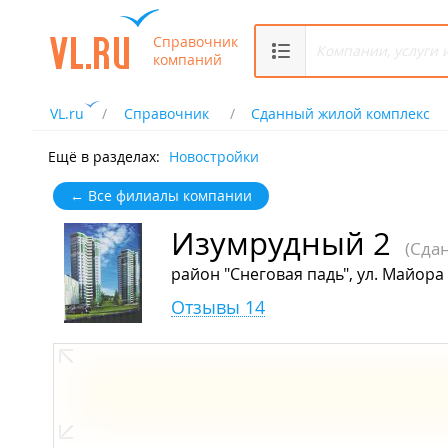
Справочник
компаний
VL.ru
Справочник
Сданный жилой комплекс
Ещё в разделах:
Новостройки
← Все филиалы компании
Изумрудный 2
(Сда
район "Снеговая падь", ул. Майора
Отзывы 14