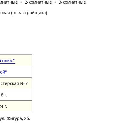
омнатные
2-комнатные
3-комнатные
овая (от застройщика)
 плюс"
ой"
стерская №5"
8 г.
4 г.
ул. Жигура, 26.