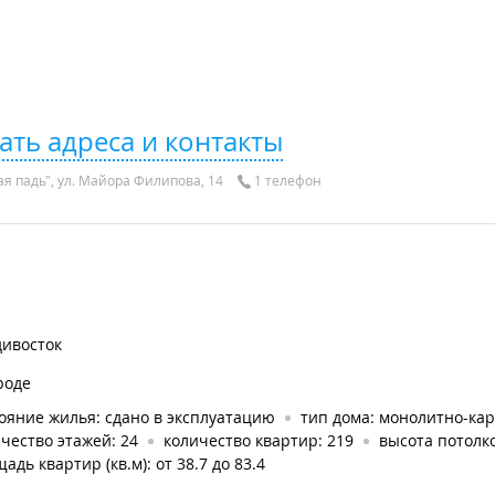
ать адреса и контакты
я падь", ул. Майора Филипова, 14
1 телефон
дивосток
роде
ояние жилья: сдано в эксплуатацию
тип дома: монолитно-ка
чество этажей: 24
количество квартир: 219
высота потолко
адь квартир (кв.м): от 38.7 до 83.4