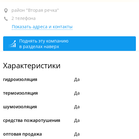
район "Вторая речка", ул. Чкалова, 10
район "Вторая речка"
2 телефона
1-й этаж
Показать адреса и контакты
+7 (423) 234-66-46
+7 (423) 200-85-11
Поднять эту компанию
в разделах наверх
сегодня закрыто
Характеристики
гидроизоляция
Да
термоизоляция
Да
шумоизоляция
Да
средства пожаротушения
Да
оптовая продажа
Да