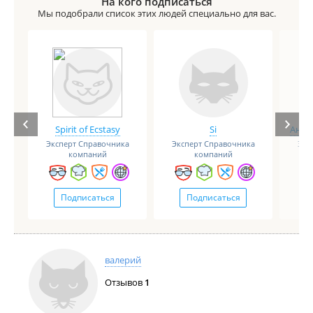
На кого подписаться
Мы подобрали список этих людей специально для вас.
Spirit of Ecstasy
Si
Анге
Эксперт Справочника
Эксперт Справочника
Экс
компаний
компаний
Подписаться
Подписаться
валерий
Отзывов
1