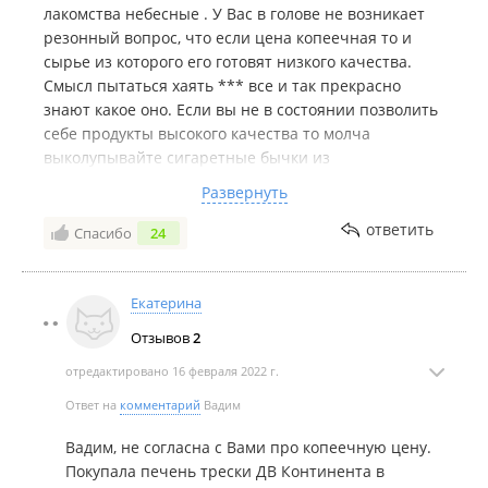
лакомства небесные . У Вас в голове не возникает
резонный вопрос, что если цена копеечная то и
сырье из которого его готовят низкого качества.
Смысл пытаться хаять *** все и так прекрасно
знают какое оно. Если вы не в состоянии позволить
себе продукты высокого качества то молча
выколупывайте сигаретные бычки из
шампиньонов. А в целом Что можно сказать о
Развернуть
компании. Поступают так же как и 80 %
"производителей" лепят свою этикетку на чужую
ответить
Спасибо
24
продукцию. ТМ Карнавал по сути тот же завод что и
Медведь любимый и Золотая долина, все берут из
одной и той же помойной бочки! Так что не нужно
Екатерина
унылых жалоб и Приятного Вам Аппетита. Ведь ТМ
Отзывов
2
КАРНАВАЛ это ПРАЗДНИК ВКУСА НА ВАШЕМ
СТОЛЕ!!!
отредактировано 16 февраля 2022 г.
Ответ на
комментарий
Вадим
Вадим, не согласна с Вами про копеечную цену.
Покупала печень трески ДВ Континента в