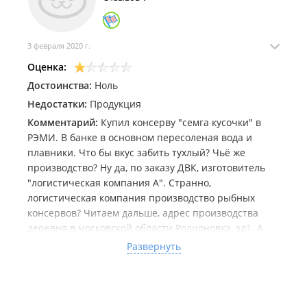
3 февраля 2020 г.
Оценка:
Достоинства:
Ноль
Недостатки:
Продукция
Комментарий:
Купил консерву "семга кусочки" в
РЭМИ. В банке в основном пересоленая вода и
плавники. Что бы вкус забить тухлый? Чьё же
производство? Ну да, по заказу ДВК, изготовитель
"логистическая компания А". Странно,
логистическая компания производство рыбных
консервов? Читаем дальше, адрес производства
деревня в московской области Родионовка, зд1. А
там, по этому адресу, находится администрация
Развернуть
поселения. Администрация деревни, в кабинетах из
подвальной рыбы банки катает? Так вопрос,
продукция контрафактная, подпольная? Цепочка
запутаная для чего? Ощущение, что меня обманули.