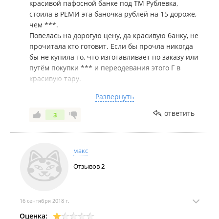
красивой пафосной банке под ТМ Рублевка,
стоила в РЕМИ эта баночка рублей на 15 дороже,
чем ***.
Повелась на дорогую цену, да красивую банку, не
прочитала кто готовит. Если бы прочла никогда
бы не купила то, что изготавливает по заказу или
путём покупки *** и переодевания этого Г в
красивую тару.
ДВ Континет существует много лет.
Развернуть
А секрет прост. Скупают г***, которые только
бомжи под алкашку могут употреблять и продают
ответить
3
совсем не за копейки людям.
Вот нет у этой компании своего производства как
у ***, т. к. нет столько денег которые нужно
макс
вкладывать в производство.
Чисто бизнес по-русски в самом дрянной его
Отзывов
2
форме.
Хозяину бизнеса можно продолжение книги
писать, с названием я помогу "Золотой телёнок
16 сентября 2018 г.
2";)
Оценка: