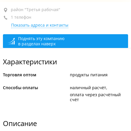
район "Третья рабочая", ул. Жигура, 26А
район "Третья рабочая"
1 телефон
БЦ "Seven", каб. 7-5
Показать адреса и контакты
+7 914 705-13-29
открыто: 09:00–18:00
Поднять эту компанию
в разделах наверх
Характеристики
Торговля оптом
продукты питания
Способы оплаты
наличный расчёт
оплата через расчётный
счёт
Описание