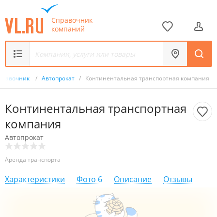
Справочник
компаний
правочник
/
Автопрокат
/
Континентальная транспортная компания
Континентальная транспортная
компания
Автопрокат
Аренда транспорта
Характеристики
Фото
6
Описание
Отзывы