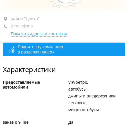
район "Центр", ул. Алеутская, 4
район "Центр"
2 телефона
+7 (423) 280-20-02
Показать адреса и контакты
+7 967 958-20-02
открыто: 10:30–18:00
Поднять эту компанию
в разделах наверх
Характеристики
Предоставляемые
VIP/ретро
автомобили
автобусы
джипы и внедорожники
легковые
микроавтобусы
заказ on-line
Да