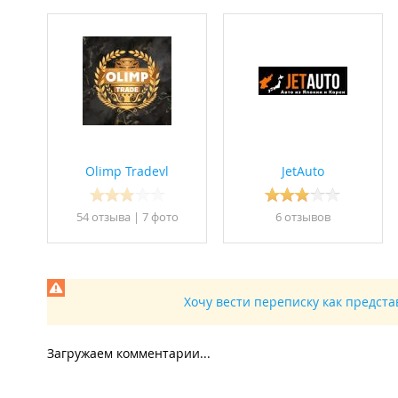
Olimp Tradevl
JetAuto
54 отзывa
|
7 фото
6 отзывов
Хочу вести переписку как предст
Загружаем комментарии...