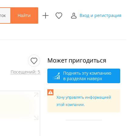
Найти
ток
Вход и регистрация
Может пригодиться
Посещений: 5
Поднять эту компанию
в разделах наверх
Хочу управлять информацией
этой компании.