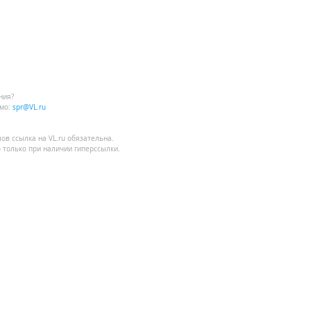
ния?
мо:
spr@VL.ru
лов
ссылка на VL.ru
обязательна.
 только при наличии гиперссылки.