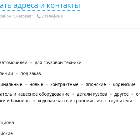
ать адреса и контакты
район "Снеговая"
2 телефона
 автомобилей
для грузовой техники
аличии
под заказ
гинальные
новые
контрактные
японские
корейские
атель и навесное оборудование
детали кузова
другое
о
оги и бамперы
ходовая часть и трансмиссия
глушители
кциона
ейские