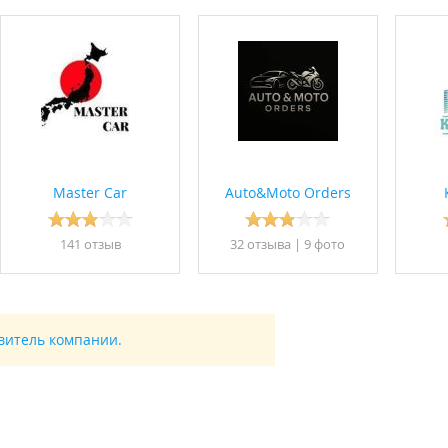
Master Car
Auto&Moto Orders
141 отзыв
32 отзывa
|
9 фото
авитель компании.