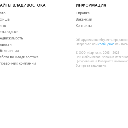
САЙТЫ ВЛАДИВОСТОКА
ИНФОРМАЦИЯ
вто
Справка
фиша
Вакансии
ино
Контакты
азы отдыха
едвижимость
Обнаружили ошибку, есть предложе
овости
Отправьте нам
сообщение
или пись
бъявления
© ООО «Фарпост», 2003—2026
абота во Владивостоке
При любом использовании материа
Цитирование в Интернете возможно
правочник компаний
Все права защищены.