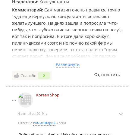
Недостатки:
Консультанты
Комментарий:
Сам магазин очень нравится, точно
туда еще вернусь, но консультанты оставляют
желать лучшего. На днях зашла и попросила "что-
нибудь, что глубоко очистит черные точки на носу",
вот так и попросила. В итоге дали коробочку с
пилинг-дисками cosrx и не помню какой фирмы
пилинг-палочку, заверили, что эта палочка "прям
стирает поры". Дома все опробовала. От палочки
толк нулевой, а пилинг-диски просто убирают
Развернуть
ороговевший слой кислотами, которыми пропитаны,
ответить
Спасибо
2
но уж никак не уберут черные точки на носу. В
итоге деньги потрачены зря на совершенно лично
мне не нужный продукт. Либо консультант не
Korean Shop
разбирается в продукции, либо просто обманывает
клиентов. Настроение испорчено.
4 сентября 2019 г.
Ответ на
комментарий
Алена
Добрый день, Алёна! Мы бы не стали делать