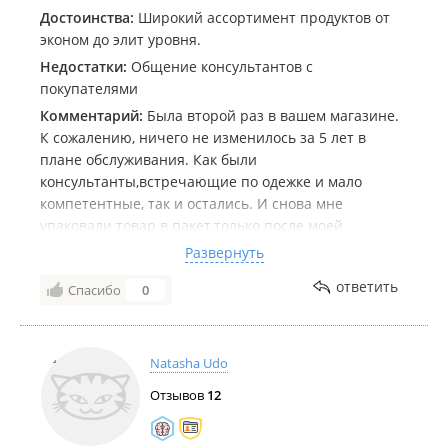
Достоинства:
Широкий ассортимент продуктов от
эконом до элит уровня.
Недостатки:
Общение консультантов с
покупателями
Комментарий:
Была второй раз в вашем магазине.
К сожалению, ничего не изменилось за 5 лет в
плане обслуживания. Как были
консультанты,встречающие по одежке и мало
компетентные, так и остались. И снова мне
упаковали товар в пакет,только после моей
просьбы. Нет клиентоориентированности. Остался
Развернуть
очень неприятный осадок. Уже буду думать, быть
ответить
Спасибо
0
вашим клиентом в дальнейшем или нет.
Natasha Udo
Отзывов
12