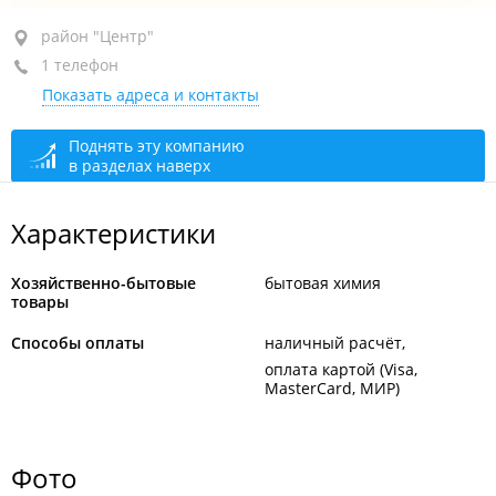
район "Центр", ул. Светланская, 51
район "Центр"
1 телефон
БЦ "Приморье", 1-й этаж
Показать адреса и контакты
+7 924 244-27-00
закрыто, откроется через 54 мин.
Поднять эту компанию
в разделах наверх
Характеристики
Хозяйственно-бытовые
бытовая химия
товары
Способы оплаты
наличный расчёт
оплата картой (Visa,
MasterCard, МИР)
Фото