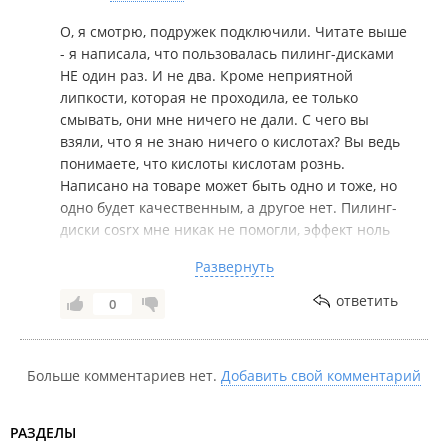
О, я смотрю, подружек подключили. Читате выше
- я написала, что пользовалась пилинг-дисками
НЕ один раз. И не два. Кроме неприятной
липкости, которая не проходила, ее только
смывать, они мне ничего не дали. С чего вы
взяли, что я не знаю ничего о кислотах? Вы ведь
понимаете, что кислоты кислотам рознь.
Написано на товаре может быть одно и тоже, но
одно будет качественным, а другое нет. Пилинг-
диски cosrx мне никак не помогли, эффект ноль
(повторяю для вас специально). Это мое мнение,
Развернуть
основанное на их использовании втечении
недели, коль уж вам это так важно. Попрошу
ответить
0
избавить меня от дальнейшей беседы с вами.
Больше комментариев нет.
Добавить свой комментарий
РАЗДЕЛЫ