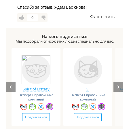
Спасибо за отзыв, ждём Вас снова!
ответить
0
На кого подписаться
Мы подобрали список этих людей специально для вас.
Spirit of Ecstasy
Si
Анге
Эксперт Справочника
Эксперт Справочника
Экс
компаний
компаний
Подписаться
Подписаться