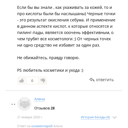
куплены 2 продукта. Результат, повторяю ноль.
Если бы вы знали , как ухаживать за кожей, то и
про кислоты были бы наслышаны) Черные точки
- это результат окисления себума. И применение
в данном аспекте кислот, к которые относятся и
пилинг-пады, является ооочень эффективным, о
чем трубят все косметологи ;) От черных точек
ни одно средство не избавит за один раз.
Не обижайтесь, правду говорю.
PS любитель косметики и ухода :)
ответить
0
Алена
Отзывов
28
21 января 2020 г.
История беседы (4)
Ответ на
комментарий
Алена