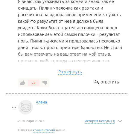
Я знаю, как ухаживать за кожей и знаю, как ее
очищать. Пилинг-палочка как раз таки и
рассчитана на одноразовое применение, ну хоть
какой-то результат от нее я должна была
увидеть. Кожа была тщательно очищена перел
использованием этой самой палочки - результат
ноль. Пилинг-дисками я прльзовалась несколько
дней - ноль, просто приятное баловство. Не стала
бы вам отвечать на ваш ответ на мой отзыв,
просто не люблю, когда за велеречивостью
скрывают правду. Возможно, ваши консультанты
Развернуть
и хороши. Но в данном конкретном случае
деньги мной были потрачены абсолютно зря. Так
ответить
-2
как данные продукты никак не очищают черные
точки на носу. Хочу отметить, что моя кожа в
хорошем состоянии, не в запущенном, просто
Алена
люблю, чтоб чисто до скрипа все было. Но даже
здесь эта продукция не справилась. И не надо
мне писать банальности про ежедневный уход и
21 января 2020 г.
История беседы (3)
все дела. Консультанту был задан конкретный
Ответ на
комментарий
Алена
вопрос - избавиться от черных точек. Мной были