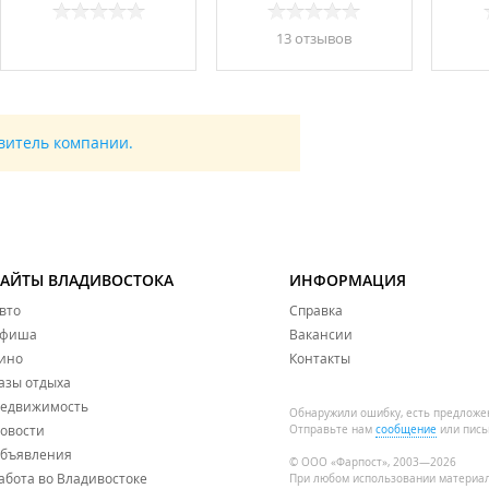
13 отзывов
авитель компании.
САЙТЫ ВЛАДИВОСТОКА
ИНФОРМАЦИЯ
вто
Справка
фиша
Вакансии
ино
Контакты
азы отдыха
едвижимость
Обнаружили ошибку, есть предложе
овости
Отправьте нам
сообщение
или пись
бъявления
© ООО «Фарпост», 2003—2026
абота во Владивостоке
При любом использовании материа