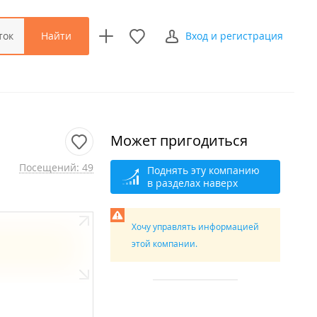
Найти
ток
Вход и регистрация
Может пригодиться
Посещений: 49
Поднять эту компанию
в разделах наверх
Хочу управлять информацией
этой компании.