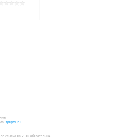
ния?
мо:
spr@VL.ru
лов
ссылка на VL.ru
обязательна.