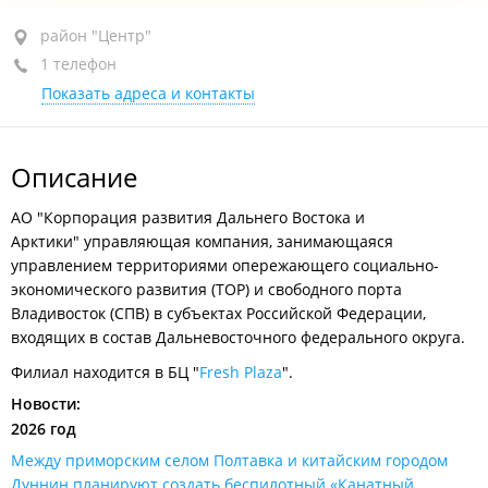
район "Центр", пр-т Океанский, 17
район "Центр"
1 телефон
БЦ "Fresh Plaza", 14-й этаж, оф. 1403
Показать адреса и контакты
сегодня закрыто
Описание
АО "Корпорация развития Дальнего Востока и
Арктики" управляющая компания, занимающаяся
управлением территориями опережающего социально-
экономического развития (ТОР) и свободного порта
Владивосток (СПВ) в субъектах Российской Федерации,
входящих в состав Дальневосточного федерального округа.
Филиал находится в БЦ "
Fresh Plaza
".
Новости:
2026 год
Между приморским селом Полтавка и китайским городом
Дуннин планируют создать беспилотный «Канатный