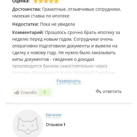
Оценка:
Достоинства:
Грамотные, отзывчивые сотрудники,
нмзекая ставка по ипотеке
Недостатки:
Пока не увидела
Комментарий:
Прошлось срочно брать ипотеку за
неделю перед новым годом. Сотрудники очень
оперативно подготовили документы и вывели на
сделку к новому году. Не нужно было заказывать
кипы документов - сведения о доходах
производится банком самостоятельно через
госулуги. Огромное спасибо Ефановой Светлане
Петровне за оперативное консультирование и
Развернуть
отзывчивость. В банке самый низкий процент по
ответить
Спасибо
7
ипотеке - другие банки предлагали на 3-4 процента
ставку выше. Конечно нас расстроило повышение
ставки на 2 процента перед сделкой, но мы
выходили на сделку, когда ЦБ повысил ставку,
Евгения
возможно, решение о повышении продиктовано
Отзывов
1
этим. В любом случае, мы очень рады
сотрудничеству и возможности жить в собственной