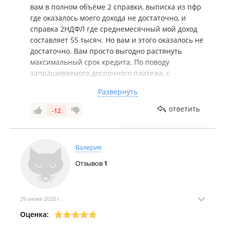
вам в полном объёме 2 справки, выписка из пфр
где оказалось моего дохода не достаточно, и
справка 2НДФЛ где среднемесячный мой доход
составляет 55 тысяч. Но вам и этого оказалось не
достаточно. Вам просто выгодно растянуть
максимальный срок кредита. По поводу
запрашиваемого досрочного платежа, с
вопросом на сколько уменьшится срок кредита,
Развернуть
расчёта не было!!!! Были сказаны примерные
сроки снижения кредита. На словах. Без всякого
ответить
-12
расчёта! Не нужно говорить что информация не
достоверна! По поводу одобренного
первоначального взноса, опять же, не нужно
Валерия
коверкать информацию! Могу сюда скинуть что
бы видели люди ваш предварительный расчёт
Отзывов
1
по ипотеке, с минимальным первоначальным
взносом 30٪ ! Ещё раз хочу предостеречь людей
связываться с кржс и дом рф.
29 июня 2020 г.
Оценка: