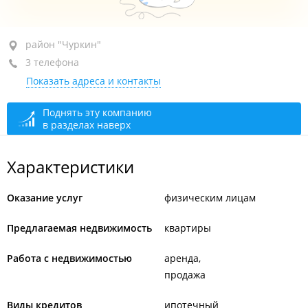
район "Чуркин", ул. Тополевая, 30
район "Чуркин"
3 телефона
1-й этаж
Показать адреса и контакты
+7 (423) 260-72-09
+7 (423) 260-72-10
Поднять эту компанию
в разделах наверх
сегодня закрыто
Характеристики
Оказание услуг
физическим лицам
Предлагаемая недвижимость
квартиры
Работа с недвижимостью
аренда
продажа
Виды кредитов
ипотечный