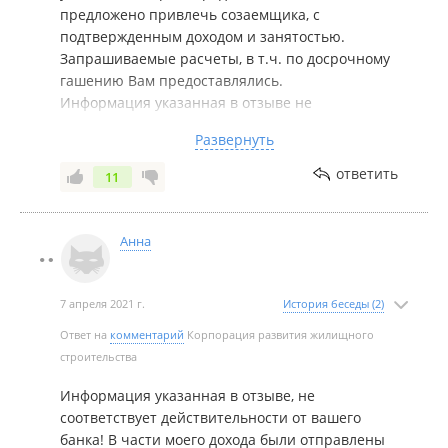
бюджетной сфере и в гос учреждениях. Не ведитесь
предложено привлечь созаемщика, с
на эти две компании! Не ведитесь на эти низкие
подтвержденным доходом и занятостью.
проценты! Они не оплатой возьмут, так
Запрашиваемые расчеты, в т.ч. по досрочному
максимальным сроком! Да ещё и замучаетесь
гашению Вам предоставлялись.
вносить досрочные платежи что бы снизить срок
Информация указанная в отзыве не
ипотеки. Развод людей на почти пожизненную
соответствует действительности, ни в части
Развернуть
выплату ипотеки только с гос поддержкой.
вашего дохода, ни в части размера одобренного
первоначального взноса, нам искренне жаль, что
ответить
11
Вы не воспользовались возможностью участия в
программе льготного ипотечного кредитования.
Анна
7 апреля 2021 г.
История беседы (2)
Ответ на
комментарий
Корпорация развития жилищного
строительства
Информация указанная в отзыве, не
соответствует действительности от вашего
банка! В части моего дохода были отправлены