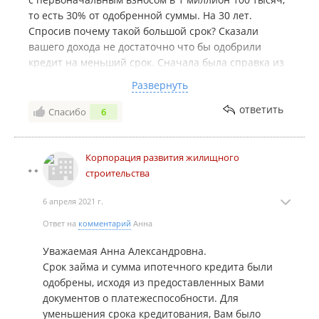
то есть 30% от одобренной суммы. На 30 лет.
Спросив почему такой большой срок? Сказали
вашего дохода не достаточно что бы одобрили
кредит на меньший срок. Сначала была справка из
***. Дохода мало. Потом справка 2ндфл , где доход
Развернуть
примерно на 10 тысяч больше, и средняя
ежемесячная зп около 55 тысяч, но расчёт по
ответить
Спасибо
6
ипотеке остался прежним! Так же настаивают они
на 30 лет! Позвонив в КРЖС и *** спросив на
сколько может уменьшится срок кредита при
Корпорация развития жилищного
внесении определëнной суммы, сказав даже год и
строительства
месяц внесения платежа, ответа мне не поступило.
6 апреля 2021 г.
Сказали что у них программа не рассчитывает срок
уменьшения кредита. То есть одобренный кредит,
Ответ на
комментарий
Анна
сумму первоначального взноса, ежемясячный
платëж, и самое главное самый максимальный срок
Уважаемая Анна Александровна.
их программа рассчитывает! А на сколько
Срок займа и сумма ипотечного кредита были
уменьшится срок кредита при досрочном платеже
одобрены, исходя из предоставленных Вами
нет! Возмущению моему нет предела. Хочу
документов о платежеспособности. Для
предостеречь людей, особенно кто трудится в
уменьшения срока кредитования, Вам было