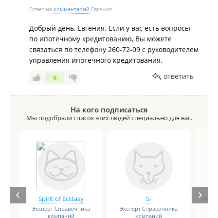
Ответ на
комментарий
Евгения
Добрый день, Евгения. Если у вас есть вопросы
по ипотечному кредитованию, Вы можете
связаться по телефону 260-72-09 с руководителем
управления ипотечного кредитования.
ответить
9
На кого подписаться
Мы подобрали список этих людей специально для вас.
Spirit of Ecstasy
Si
Анге
Эксперт Справочника
Эксперт Справочника
Экс
компаний
компаний