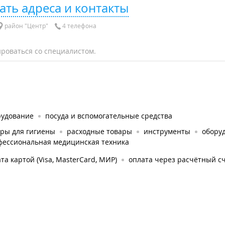
ать адреса и контакты
район "Центр"
4 телефона
роваться со специалистом.
рудование
посуда и вспомогательные средства
ары для гигиены
расходные товары
инструменты
обору
фессиональная медицинская техника
та картой (Visa, MasterCard, МИР)
оплата через расчётный с