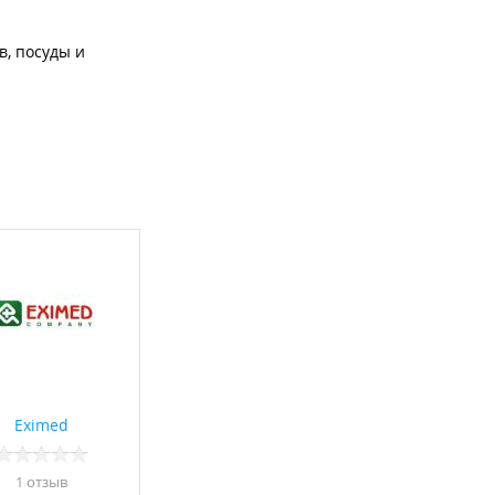
в, посуды и
Eximed
1 отзыв