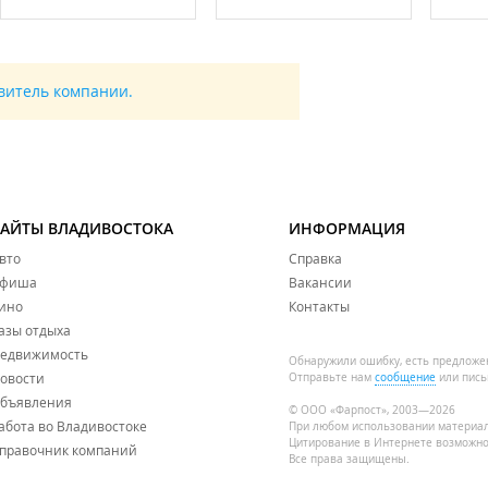
авитель компании.
САЙТЫ ВЛАДИВОСТОКА
ИНФОРМАЦИЯ
вто
Справка
фиша
Вакансии
ино
Контакты
азы отдыха
едвижимость
Обнаружили ошибку, есть предложе
овости
Отправьте нам
сообщение
или пись
бъявления
© ООО «Фарпост», 2003—2026
абота во Владивостоке
При любом использовании материа
Цитирование в Интернете возможно
правочник компаний
Все права защищены.