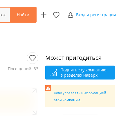
Найти
ток
Вход и регистрация
Может пригодиться
Посещений: 33
Поднять эту компанию
в разделах наверх
Хочу управлять информацией
этой компании.