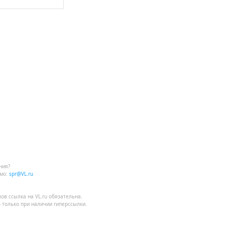
ния?
мо:
spr@VL.ru
лов
ссылка на VL.ru
обязательна.
 только при наличии гиперссылки.