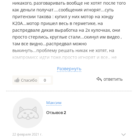
никакого, разговаривать вообще не хотят после того
как деньги получат....сообщения игнорят...суть
притензии такова : купил у них мотор на хонду
K20A...мотор пришел весь в герметике, на
распредвале дикая выработка на 2х кулочках, они
просто стерлись, круглые стали...скинул им видео ,
там все видно...распредвал можно
выкинуть...проблему решать никак не хотят, на
компромисс идти тоже.просто игнорят и все.. не
советую связываться с этой конторой с уровнем
Развернуть
сервиса "Рога и Копыта", надеюсь мой отзыв
убережет других покупателей от подобных проблем
ответить
Спасибо
0
с этой лавкой...
Максим
Отзывов
2
22 февраля 2021 г.