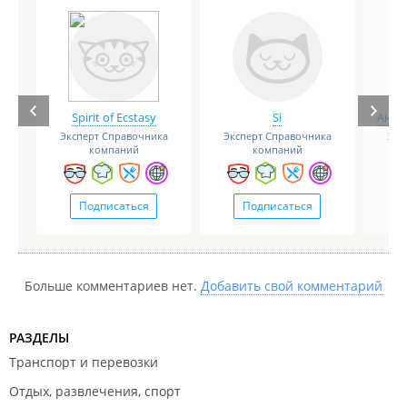
Spirit of Ecstasy
Si
Анге
Эксперт Справочника
Эксперт Справочника
Экс
компаний
компаний
Подписаться
Подписаться
Больше комментариев нет.
Добавить свой комментарий
РАЗДЕЛЫ
Транспорт и перевозки
Отдых, развлечения, спорт