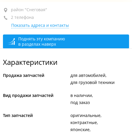
район "Снеговая", ул. Выселковая, 37
район "Снеговая"
2 телефона
+7 914 704-41-31
Показать адреса и контакты
+7 (423) 274-41-31
сегодня закрыто
Поднять эту компанию
в разделах наверх
Характеристики
Продажа запчастей
для автомобилей
для грузовой техники
Вид продажи запчастей
в наличии
под заказ
Тип запчастей
оригинальные
контрактные
японские