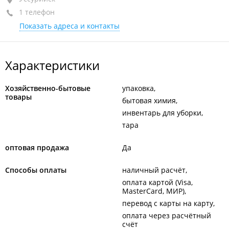
1 телефон
ТРК "Уссури Молл"
Показать адреса и контакты
+7 984 144-07-02
Характеристики
Хозяйственно-бытовые
упаковка
товары
бытовая химия
инвентарь для уборки
тара
оптовая продажа
Да
Способы оплаты
наличный расчёт
оплата картой (Visa,
MasterCard, МИР)
перевод с карты на карту
оплата через расчётный
счёт