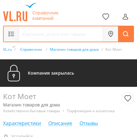
Справочник
компаний
VL.ru
/
Справочник
/
Магазин товаров для дома
/
Кот Моет
Компания закрылась
Кот Моет
Магазин товаров для дома
Хозяйственно-бытовые товары
•
Парфюмерия и косметика
Характеристики
Описание
Отзывы
Уссурийск, ул. Дзержинского, 93Б
Уссурийск