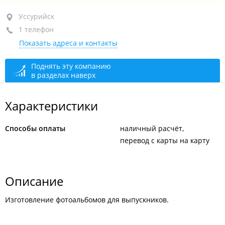
Уссурийск, пр-т Блюхера, 51
Уссурийск
1 телефон
2-й этаж, оф. 20
Показать адреса и контакты
+7 924 261-95-50
По предварительной записи
закрыто, откроется в
Поднять эту компанию
в разделах наверх
10:00
Характеристики
Способы оплаты
наличный расчёт
перевод с карты на карту
Описание
Изготовление фотоальбомов для выпускников.