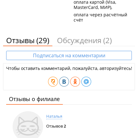
В больнице присутствует сенсорная комната, нахождение в
оплата картой (Visa,
которой способствует снятию физического напряжения.
MasterCard, МИР)
оплата через расчётный
Лицензия ЛО-25-01-002542.
счёт
Отзывы
(29)
Обсуждения
(2)
Подписаться на комментарии
Чтобы оставить комментарий, пожалуйста, авторизуйтесь!
Отзывы о филиале
Наталья
Отзывов
2