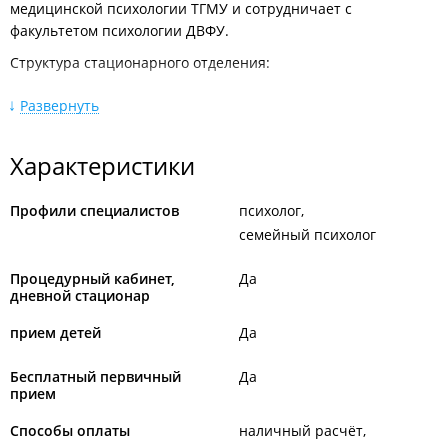
медицинской психологии ТГМУ и сотрудничает с
факультетом психологии ДВФУ.
Структура стационарного отделения:
поликлиническое отделение,
Развернуть
процедурный кабинет,
кабинет иглорефлексотерапии,
кабинет логопеда,
Характеристики
кабинет психолога,
учебные кабинеты для работы школы-больницы и
студенческая аудитория кафедры психиатрии и
Профили специалистов
психолог
психологии ВГМУ,
семейный психолог
кабинет для групповой психотерапии,
гипнотарий,
кабинет семейного консультирования (психолог),
Процедурный кабинет,
Да
кабинет трудотерапии,
дневной стационар
игровые комнаты,
кабинет функциональной диагностики (ЭЭГ,
прием детей
Да
эхоэнцефалография),
кабинет физиотерапии,
Бесплатный первичный
Да
клиническая лаборатория,
прием
вспомогательные помещения (административные,
пищеблок, раздевалки и т. п.).
Способы оплаты
наличный расчёт