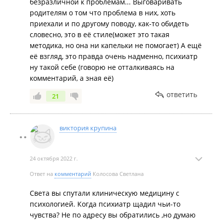
безразличной к проблемам... Выговаривать
родителям о том что проблема в них, хоть
приехали и по другому поводу, как-то обидеть
словесно, это в её стиле(может это такая
методика, но она ни капельки не помогает) А ещё
её взгляд, это правда очень надменно, психиатр
ну такой себе (говорю не отталкиваясь на
комментарий, а зная её)
ответить
21
виктория крупина
24 октября 2022 г.
Ответ на
комментарий
Колосова Светлана
Света вы спутали клиническую медицину с
психологией. Когда психиатр щадил чьи-то
чувства? Не по адресу вы обратились ,но думаю