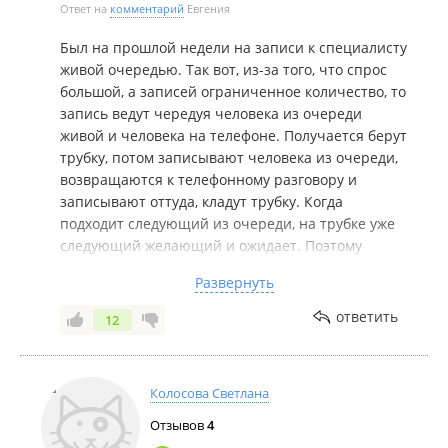
Ответ на
комментарий
Евгения
Был на прошлой недели на записи к специалисту
живой очередью. Так вот, из-за того, что спрос
большой, а записей ограниченное количество, то
запись ведут чередуя человека из очереди
живой и человека на телефоне. Получается берут
трубку, потом записывают человека из очереди,
возвращаются к телефонному разговору и
записывают оттуда, кладут трубку. Когда
подходит следующий из очереди, на трубке уже
следующий желающий и ожидает. Поэтому
линия постоянно занята... Не понимаю почему
Развернуть
вообще не убрать этот атавизм и не оставить
запись только через гос-суслуги и совместить с
ответить
12
записью через колл-центр, как это действует
сейчас в других поликлиниках?
P.S. Для медосмотров для сада и школы
Колосова Светлана
записываться не надо - прием с понедельника по
четверг
Отзывов
4