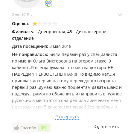
3 мая 2018 г.
Оценка:
Филиал:
ул. Днепровская, 45 - Диспансерное
отделение
Дата посещения:
3 мая 2018
Не понравилось:
Были первый раз у специалиста
по имени Ольга Викторовна на втором этаже ,9
кабинет..Я всегда думала ,что клятва доктора-НЕ
НАВРЕДИ"! ПЕРВОСТЕПЕННАЯ!!! Но видимо нет...Я
пришла с дочерью на тему переходного возраста..
первый раз .думаю важно поциентам давать шанс и
надежду ,грамотно объяснить и направить в нужное
русло..но в место этого она решила линчевать меня
на глазах у моей дочери.Нет людей без проблем и
психологи не исключение..видимо чем-то я ей не
Развернуть
приглянулась.раз решила ,что можно унижать и
указывать мне ,на мои проблемы ,которые я и без
ответить
Спасибо
79
неё знаю..в конце -концов я в детском учреждении