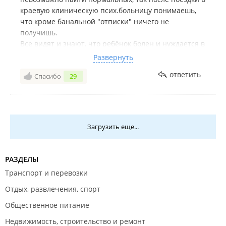
краевую клиническую псих.больницу понимаешь,
что кроме банальной "отписки" ничего не
получишь.
Все видят и знают, что ребёнок болен и нуждается в
помощи, кроме врачей.
Развернуть
Складывается впечатление, что это заговор против
ответить
Спасибо
29
семей, где есть не здоровые детки.
Загрузить еще...
РАЗДЕЛЫ
Транспорт и перевозки
Отдых, развлечения, спорт
Общественное питание
Недвижимость, строительство и ремонт