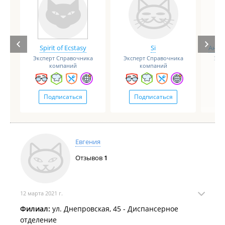
Spirit of Ecstasy
Si
Анге
Эксперт Справочника
Эксперт Справочника
Экс
компаний
компаний
Подписаться
Подписаться
Евгения
Отзывов
1
12 марта 2021 г.
Филиал:
ул. Днепровская, 45 - Диспансерное
отделение