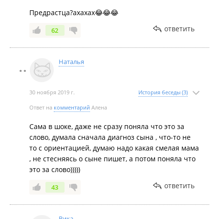
Предрастца?ахахах😂😂😂
ответить
62
Наталья
30 ноября 2019 г.
История беседы (3)
Ответ на
комментарий
Алена
Сама в шоке, даже не сразу поняла что это за
слово, думала сначала диагноз сына , что-то не
то с ориентацией, думаю надо какая смелая мама
, не стесняясь о сыне пишет, а потом поняла что
это за слово)))))
ответить
43
Вика