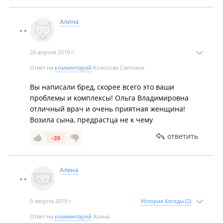
.и приехала решать проблемы подросткового
возраста .Очень не профессионально!!! Уехали с
Алина
дочкой опусташённые!! Ребёнок плакал в
машине..меня жалела... неприятная
26 апреля 2019 г.
женщина,взгляд тяжелый,буравящий,видимо
эксперименты ставит и самоутверждается таким
Ответ на
комментарий
Колосова Светлана
способом.Высшее образование, не признак ума!!!
Вы написали бред, скорее всего это ваши
проблемы и комплексы! Ольга Владимировна
отличный врач и очень приятная женщина!
Возила сына, предрастца не к чему
ответить
-39
Алена
9 августа 2019 г.
История беседы (2)
Ответ на
комментарий
Алина