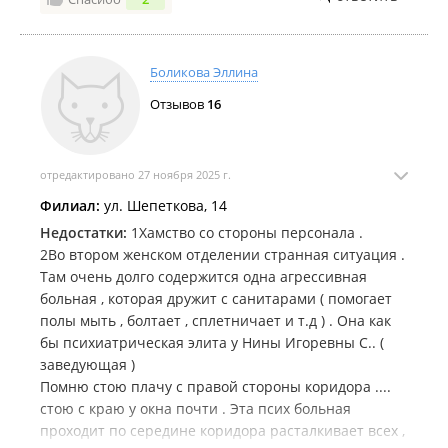
сделать успокоительное .
Просто ужас . Это не работники ... это *** .
Что о моей истории : Мария Валерьвна сказала , что
Боликова Эллина
мне нельзя ссориться с отцом .
Это конечно мудро , я не спорю . Нельзя на таких
Отзывов
16
как мой отец тратить нервы .
Может мне нужно действительно было там
подлечить нервы .
отредактировано 27 ноября 2025 г.
Но бить в живот ?
Филиал:
ул. Шепеткова, 14
Не дать прочесть , что подписываю ?
Принуждать мыть полы в больнице ?
Недостатки:
1Хамство со стороны персонала .
2Во втором женском отделении странная ситуация .
Там очень долго содержится одна агрессивная
больная , которая дружит с санитарами ( помогает
полы мыть , болтает , сплетничает и т.д ) . Она как
бы психиатрическая элита у Нины Игоревны С.. (
заведующая )
Помню стою плачу с правой стороны коридора ....
стою с краю у окна почти . Эта псих больная
проходит по середине коридора расталкивает всех ,