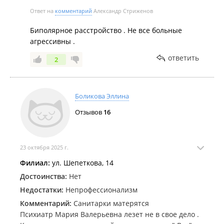
Ладно она только запугивала и угрожала . И тд.
Ответ на
комментарий
Александр Стриженов
Но она схватила меня за шею
Биполярное расстройство . Не все больные
Она била другую больную !
агрессивны .
ответить
2
Боликова Эллина
Отзывов
16
23 октября 2025 г.
Филиал:
ул. Шепеткова, 14
Достоинства:
Нет
Недостатки:
Непрофессионализм
Комментарий:
Санитарки матерятся
Психиатр Мария Валерьевна лезет не в свое дело .