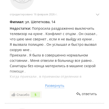
отредактировано 16 февраля 2026 г.
Филиал:
ул. Шепеткова, 14
Недостатки:
Попросила раздраженно выключить
телевизор на кухне . Конфликт с отцом . Он сказал ,
что шею мне свернет , если я не выйду из кухни .
Я вызвала полицию . Он услышал и быстро вызвал
скорую мне .
Приехали . Я была в совершенно нормальном
состоянии . Меня отвезли в больницу все равно .
Санитары без конца матерились в машине скорой
помощи .
Когда приехали , в приемном отделении я
рассказала , что произошло .
Развернуть
Мне дали документы на добровольную
госпитализацию . Я сказала , что хочу прочитать
ответить
Спасибо
5
договор . Наверное 45 секунд прошло , как я его
читала , как дежурный врач приказал меня в
отделении отвести . Очень странно , что не дают