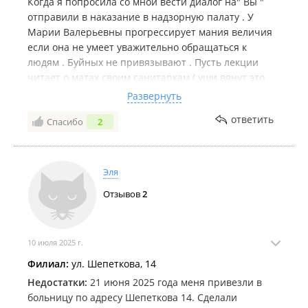
Когда я попросила со мной вести диалог на" Вы "
отправили в наказание в надзорную палату . У
Марии Валерьевны прогрессирует мания величия
если она не умеет уважительно обращаться к
людям . Буйных не привязывают . Пусть лекции
читает о матах своим санитаркам ( уши вянут это
слушать ) а не моему вырвавшемуся негодованию .
Развернуть
Смешная неприятная женщина .
ответить
Спасибо
2
Эля
Отзывов
2
10 июля 2025 г.
Филиал:
ул. Шепеткова, 14
Недостатки:
21 июня 2025 года меня привезли в
больницу по адресу Шепеткова 14. Сделали