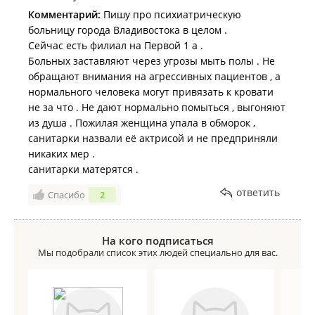
я видите ли долго моюсь . Мне например нужно
Комментарий:
Пишу про психиатрическую
минут 45 минимум ,чтобы помыться . Как и любому
больницу города Владивостока в целом .
нормальному человеку . Странно вроде в
Сейчас есть филиал на Первой 1 а .
медицинском учреждении находишься , и вообще у
Больных заставляют через угрозы мыть полы . Не
мед персонала нет понимания о гигиене и водных
обращают внимания на агрессивных пациентов , а
процедурах . И при этом психиатр Мария
нормального человека могут привязать к кровати
Валерьевна , надменно скривилась , посмотрела на
не за что . Не дают нормально помыться , выгоняют
нас : девочки вы хоть моетесь ??? Уважаемая Мария
из душа . Пожилая женщина упала в обморок ,
Валерьевна , в вашем отделении горячую воду
санитарки назвали её актрисой и не предприняли
греет титан и у больных нет возможности спокойно
никаких мер .
каждому хотя бы раз в 3 дня нормально мыться .
санитарки матерятся .
Очень неприятная женщина .Она к тому же вообще
ответить
Спасибо
2
лезет не в свое дело . НЕ в вопрос психиатрии .
Санитарки заставляют больных мыть полы в
На кого подписаться
палатах . В больнице вообще то нужно отдыхать и
Мы подобрали список этих людей специально для вас.
лечиться .
Воды для больных нет .
Лекарства запивают не из разовых стаканчиков .