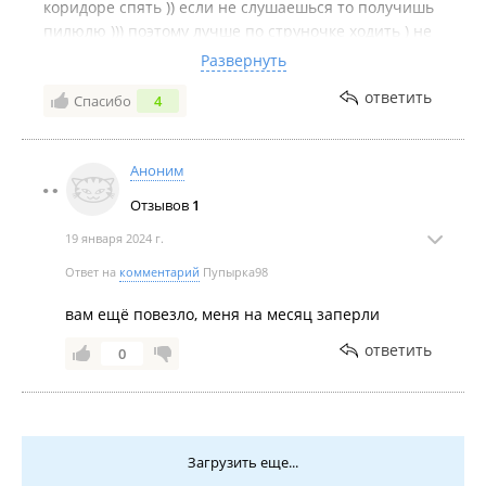
коридоре спять )) если не слушаешься то получишь
пилюлю ))) поэтому лучше по струночке ходить ) не
советую там побывать ) побочка от клопов до сих
Развернуть
пор кажется что они близко ….
ответить
Спасибо
4
Аноним
Отзывов
1
19 января 2024 г.
Ответ на
комментарий
Пупырка98
вам ещё повезло, меня на месяц заперли
ответить
0
Загрузить еще...