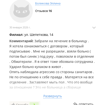
Боликова Эллина
читать договор . Имею право . Очень больно ( с
матами и оскорблениями ) меня поволокли в
Отзывов
16
отделение .
Синяк на руке остался .
Я в ответ на оскорбление тоже ответила . Санитар в
30 января 2026 г.
присутствии какой то женщины , спросил и входа в
Филиал:
ул. Шепеткова, 14
отделении " камеры есть ?"
И ударил со всей силы меня в живот .
Комментарий:
Забрали на лечение в больницу .
Ужас ... 11 января был вызов скорой помощи . Был
Я хотела ознакомиться с договором , который
один из этих сотрудников .
подписываю . Мне не разрешили , взяли больно (
Вот такая медицина у нас .
потом был синяк ) под руку , поволокли в отделение
Своими глазами видела , как пожилую пациентку
. Обматерили . Я в ответ тоже обозвала сотрудника .
били . " санитарочки " с ласковыми голосачками .
Ударил больно кулаком в живот .
Она отказалась пить лекарства . Спала она в
Опять наблюдала агрессию со стороны санитаров .
ботинках (в отделении холодно ) . Подошла
Не по отношению к себе правда . Матерятся на все
сотрудник больницы , ударами стала будить .
отделение . Заставляют мыть пол . Что это вообще
Важный момент : уже после того как
за отношение ? Это не больница а сборище
прификсировали бедную женщину , за волосы
психически больных матершинников со
Развернуть
тягали . Там работают люди , которых надо самих
сколоностью к агрессии , которые называют себя
привязывать и лечить . После фиксации обязаны
санитарами и медиками .
ответить
Спасибо
2