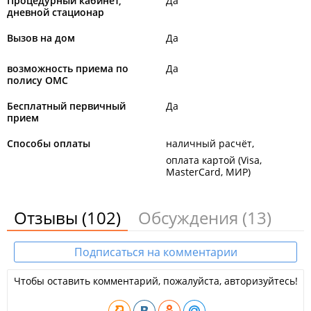
Процедурный кабинет,
Да
Клинические и биохимические лабораторные
дневной стационар
исследования;
Электроэнцефалография;
Вызов на дом
Да
Экспериментально-психологические исследования.
возможность приема по
Да
Новости:
полису ОМС
2025 год
Бесплатный первичный
Да
Эксперимент провалился: в Приморье снова можно звонить
прием
не только по номеру 1-300, но и в регистратуры больниц.
Способы оплаты
наличный расчёт
2024 год
оплата картой (Visa,
Новый стационар краевой психиатрической клиники
MasterCard, МИР)
открылся в районе станции Океанской
.
Отзывы
(102)
Обсуждения
(13)
Подписаться на комментарии
Чтобы оставить комментарий, пожалуйста, авторизуйтесь!