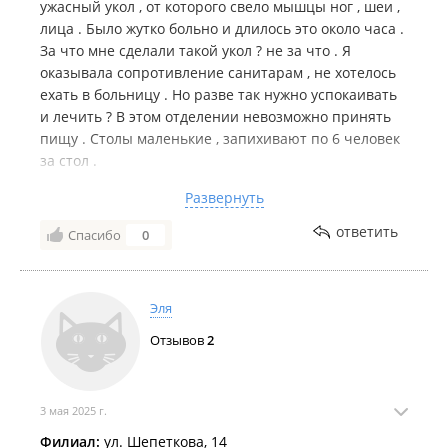
ужасный укол , от которого свело мышцы ног , шеи ,
лица . Было жутко больно и длилось это около часа .
За что мне сделали такой укол ? не за что . Я
оказывала сопротивление санитарам , не хотелось
ехать в больницу . Но разве так нужно успокаивать
и лечить ? В этом отделении невозможно принять
пищу . Столы маленькие , запихивают по 6 человек
за стол .
Потом меня отвезли в другое отделение .
Развернуть
Большиство санитарок там очень грубые и
матерятся . Много матерятся . Проблемы с гигиеной
ответить
Спасибо
0
. Не дают времени нормально помыться . Есть одна
санитарка , которая абсолютно спокойно и просто
дает ключ от душа . Очень удобно : закрылась и
Эля
моешься сколько удобно . Но такое бывает редко
.Правда очень неудобно , что не установят
Отзывов
2
занавески в душевой кабине , потом полы вытирать
по всей ванной .Но это еще ладно . Есть другая
санитарка , которая набирает 5 человек ведет в душ
3 мая 2025 г.
, запихивает в ванную комнату эти 5 человек . И
Филиал:
ул. Шепеткова, 14
всем дает по 10 минут на мытье . Возмущалась , что