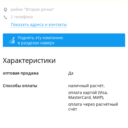
район "Вторая речка", ул. Бородинская, 46/50
район "Вторая речка"
2 телефона
ТД "Строитель", пав. 6
Показать адреса и контакты
+7 (423) 234-57-44
+7 914 697-19-23
Поднять эту компанию
в разделах наверх
открыто: 10:00–17:00
Характеристики
оптовая продажа
Да
Способы оплаты
наличный расчёт
оплата картой (Visa,
MasterCard, МИР)
оплата через расчётный
счёт