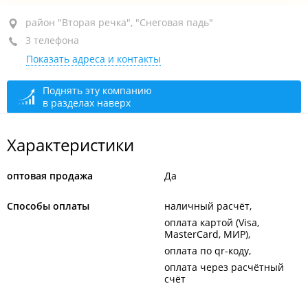
район "Вторая речка", ул. Бородинская, 28 стр. 4
район "Вторая речка", "Снеговая падь"
(Склад)
3 телефона
Показать адреса и контакты
+7 902 505-30-61
+7 908 995-77-21
Поднять эту компанию
в разделах наверх
сегодня закрыто
Характеристики
оптовая продажа
Да
Способы оплаты
наличный расчёт
оплата картой (Visa,
MasterCard, МИР)
оплата по qr-коду
оплата через расчётный
счёт