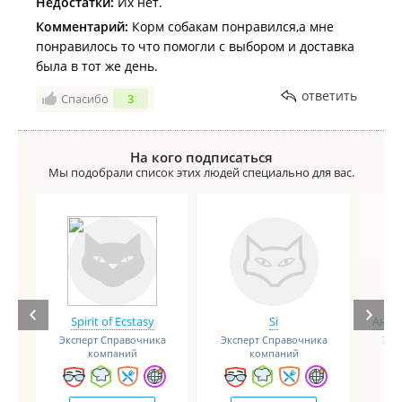
Недостатки:
Их нет.
Комментарий:
Корм собакам понравился,а мне
понравилось то что помогли с выбором и доставка
была в тот же день.
ответить
Спасибо
3
На кого подписаться
Мы подобрали список этих людей специально для вас.
Spirit of Ecstasy
Si
Анге
Эксперт Справочника
Эксперт Справочника
Экс
компаний
компаний