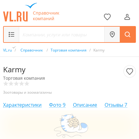
Справочник
компаний
VL.ru
/
Справочник
/
Торговая компания
/
Karmy
Karmy
Торговая компания
Зоотовары и зоомагазины
Характеристики
Фото
9
Описание
Отзывы
7