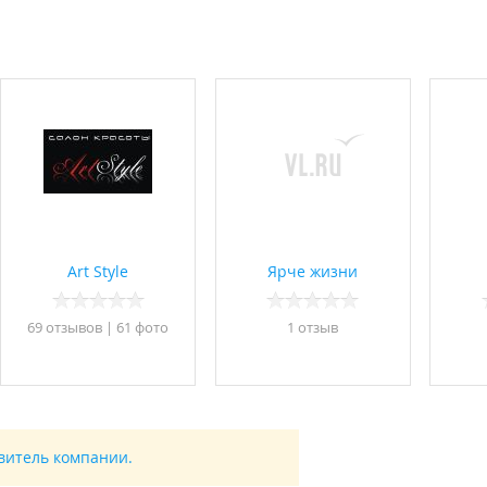
Art Style
Ярче жизни
69 отзывов
|
61 фото
1 отзыв
авитель компании.