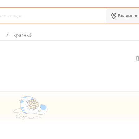
Владивос
т
Красный
П