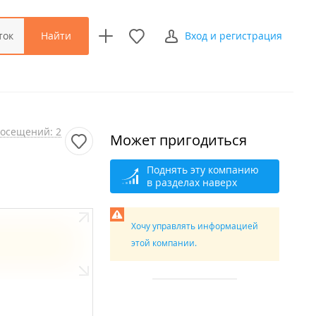
Найти
ток
Вход и регистрация
осещений: 2
Может пригодиться
Поднять эту компанию
в разделах наверх
Хочу управлять информацией
этой компании.