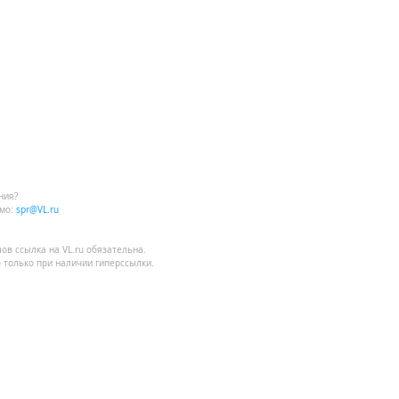
ния?
мо:
spr@VL.ru
лов
ссылка на VL.ru
обязательна.
 только при наличии гиперссылки.