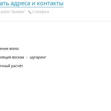
ать адреса и контакты
район "Баляева"
2 телефона
ение волос
иляция воском
шугаринг
ичный расчёт