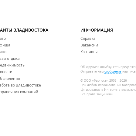
САЙТЫ ВЛАДИВОСТОКА
ИНФОРМАЦИЯ
вто
Справка
фиша
Вакансии
ино
Контакты
азы отдыха
едвижимость
Обнаружили ошибку, есть предложе
овости
Отправьте нам
сообщение
или пись
бъявления
© ООО «Фарпост», 2003—2026
абота во Владивостоке
При любом использовании материа
Цитирование в Интернете возможно
правочник компаний
Все права защищены.