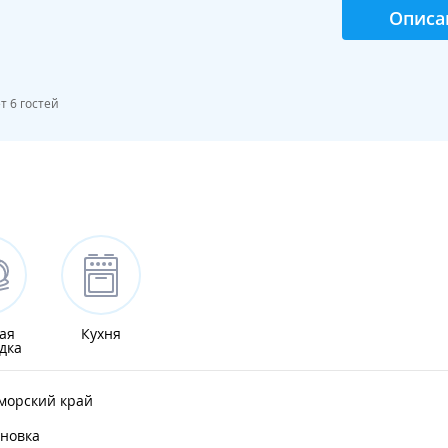
Описа
 6 гостей
ая
Кухня
дка
морский край
ановка