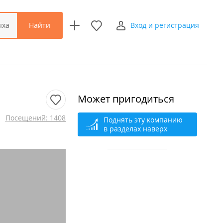
Найти
ыха
Вход и регистрация
Может пригодиться
Посещений: 1408
Поднять эту компанию
в разделах наверх