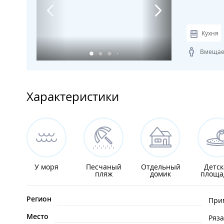
Кухня
Вмещает
Характеристики
У моря
Песчаный
Отдельный
Детск
пляж
домик
площа
Регион
При
Место
Ряз