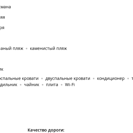
смана
няя
ря
чаный пляж
каменистый пляж
ик
оспальные кровати
двуспальные кровати
кондиционер
одильник
чайник
плита
Wi-Fi
Качество дороги: