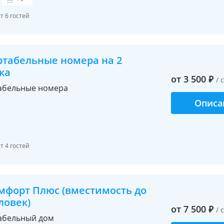
 6 гостей
табельные номера на 2
ка
от
3 500
₽
/ 
абельные номера
Описа
 4 гостей
мфорт Плюс (вместимость до
ловек)
от
7 500
₽
/ 
абельный дом