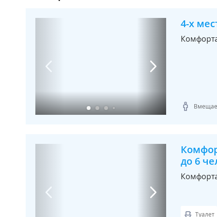
4-х ме
Комфорт
Вмещает
Комфор
до 6 че
Комфорта
Туалет