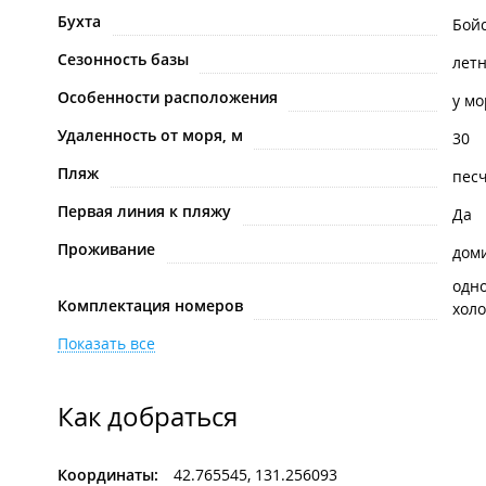
Бухта
Бой
Сезонность базы
лет
Особенности расположения
у мо
Удаленность от моря, м
30
Пляж
пес
Первая линия к пляжу
Да
Проживание
дом
одн
Комплектация номеров
хол
Показать все
Как добраться
Координаты:
42.765545, 131.256093