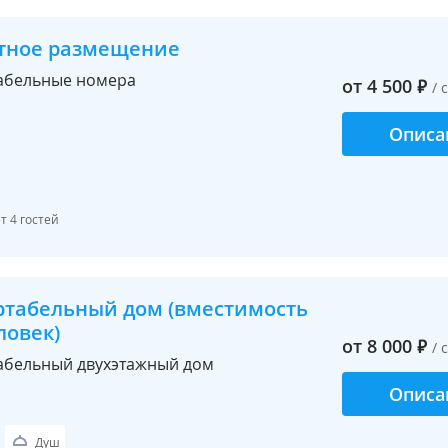
стное размещение
абельные номера
от
4 500
₽
/ 
Описа
 4 гостей
табельный дом (вместимость
ловек)
от
8 000
₽
/ 
бельный двухэтажный дом
Описа
Душ