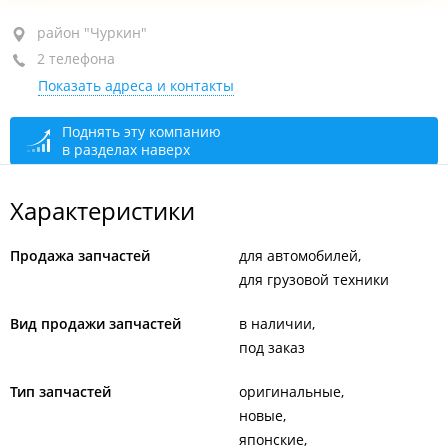
район "Чуркин", ул. Калинина, 49
район "Чуркин"
2 телефона
+7 (423) 227-68-06
Показать адреса и контакты
+7 (423) 264-62-63
для иногородних клиентов
сегодня закрыто
Поднять эту компанию
в разделах наверх
Характеристики
Продажа запчастей
для автомобилей
для грузовой техники
Вид продажи запчастей
в наличии
под заказ
Тип запчастей
оригинальные
новые
японские