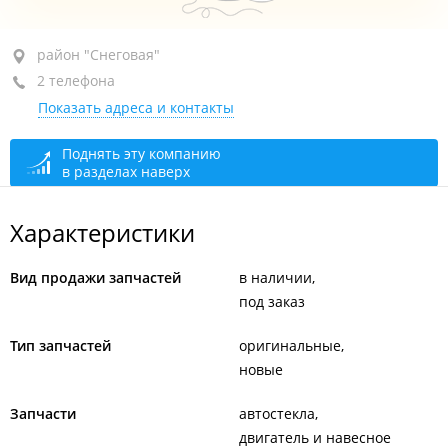
район "Снеговая", ул. Снеговая, 36
район "Снеговая"
2 телефона
+7 999 616-26-22
Показать адреса и контакты
+7 924 262-26-22
сегодня закрыто
Поднять эту компанию
в разделах наверх
Характеристики
Вид продажи запчастей
в наличии
под заказ
Тип запчастей
оригинальные
новые
Запчасти
автостекла
двигатель и навесное