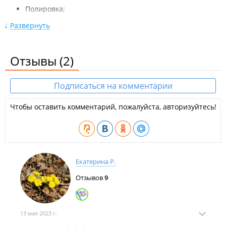
Полировка;
Замена батарейки;
Развернуть
Регулировка точности хода;
Отзывы
Полная диагностика часов;
(2)
Репассаж часов;
Подписаться на комментарии
Ремонт заводной головки;
Чистка и смазка механизма;
Чтобы оставить комментарий, пожалуйста, авторизуйтесь!
Определение подлинности часов;
Проверка и восстановление герметичности.
На все работы есть гарантия.
Екатерина Р.
Отзывов
9
13 мая 2023 г.