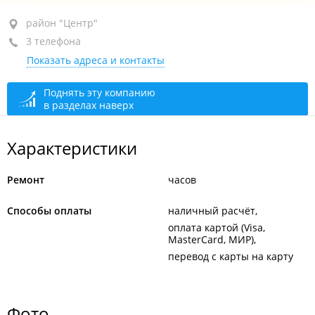
район "Центр", ул. Лазо, 6
район "Центр"
3 телефона
+7 953 229-94-81
сервис
Показать адреса и контакты
+7 902 487-02-53
выкуп
+7 (423) 222-33-10
Поднять эту компанию
в разделах наверх
сегодня закрыто
Характеристики
Ремонт
часов
Способы оплаты
наличный расчёт
оплата картой (Visa,
MasterCard, МИР)
перевод с карты на карту
Фото