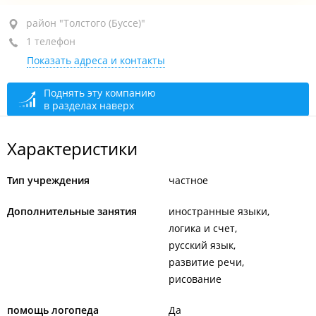
район "Толстого (Буссе)", ул. Крылова, 58
район "Толстого (Буссе)"
1 телефон
1-й этаж
Показать адреса и контакты
+7 914 684-15-44
открыто: 10:00–20:00
Поднять эту компанию
в разделах наверх
Характеристики
Тип учреждения
частное
Дополнительные занятия
иностранные языки
логика и счет
русский язык
развитие речи
рисование
помощь логопеда
Да