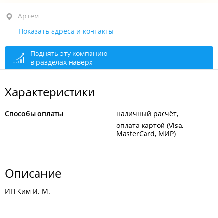
Артём, ул. Днепростроевская, 14
Артём
Показать адреса и контакты
1-й этаж
открыто: 08:00–22:00
Поднять эту компанию
в разделах наверх
Характеристики
Способы оплаты
наличный расчёт
оплата картой (Visa,
MasterCard, МИР)
Описание
ИП Ким И. М.