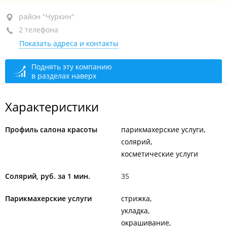
район "Чуркин", ул. Надибаидзе, 4
район "Чуркин"
2 телефона
1-й этаж
Показать адреса и контакты
+7 (423) 227-28-27
+7 914 720-07-24
Поднять эту компанию
в разделах наверх
сегодня закрыто
Характеристики
Профиль салона красоты
парикмахерские услуги
солярий
косметические услуги
Солярий, руб. за 1 мин.
35
Парикмахерские услуги
стрижка
укладка
окрашивание