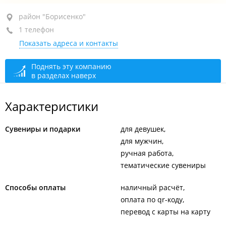
район "Борисенко", ул. Борисенко, 23
район "Борисенко"
1 телефон
Отдел в магазине для художников "Арт-Микс мастер"
Показать адреса и контакты
+7 924 131-16-43
сегодня закрыто
Поднять эту компанию
в разделах наверх
Характеристики
Сувениры и подарки
для девушек
для мужчин
ручная работа
тематические сувениры
Способы оплаты
наличный расчёт
оплата по qr-коду
перевод с карты на карту