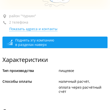
район "Чуркин", ул. Киевская, 5/7
район "Чуркин"
2 телефона
1-й этаж
Показать адреса и контакты
+7 (423) 264-64-14
+7 (423) 264-64-09
Поднять эту компанию
в разделах наверх
открыто: 08:00–17:00
Производство
круглосуточно
Характеристики
Тип производства
пищевое
Способы оплаты
наличный расчёт
оплата через расчётный
счёт