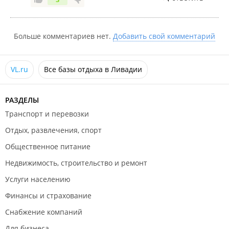
уезжали (до конца отдыха оставалось еще 5 дней!).
Причем с оставшихся двух домиков никто из
отдыхающих на нас не жаловался. И это все из-за
Больше комментариев нет.
Добавить свой комментарий
того, что мы пели! В общем, если вы нормальная
компания, которая хочет наконец-то отдохнуть за
весь год, встретиться с друзьями, душевно попеть
VL.ru
Все базы отдыха в Ливадии
песни, то вам НИ В КОЕМ СЛУЧАЕ, НИ СЮДА!.
РАЗДЕЛЫ
Транспорт и перевозки
Отдых, развлечения, спорт
Общественное питание
Недвижимость, строительство и ремонт
Услуги населению
Финансы и страхование
Снабжение компаний
Для бизнеса