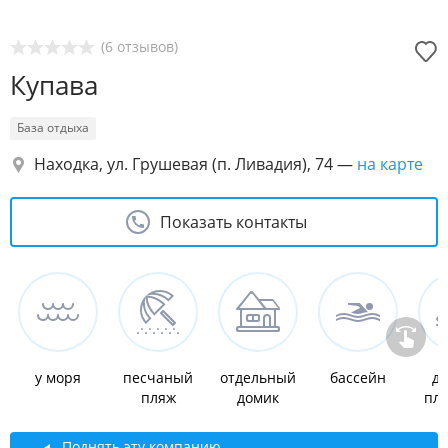
(6 отзывов)
Купава
База отдыха
Находка, ул. Грушевая (п. Ливадия), 74
—
на карте
Показать контакты
у моря
песчаный
отдельный
бассейн
де
пляж
домик
пл
Поднять эту компанию