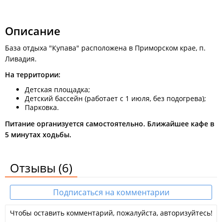
пешком вдоль автозаправки "Бензо" либо на такси.
Так же ежедневно с Владивостока отправляется автобус до
Южно-Морского №544
Описание
Личным автотранспортом:
База отдыха "Купава" расположена в Приморском крае, п.
Из Владивостока
по трассе Владивосток - Находка. Через 28 -
Ливадия.
30 км. после г. Фокино будет поворот в пос. Душкино (на
Ливадию) и далее, прямо к морю, по направлению на
На территории:
перекрёстке прямо на п.Анна, после дорожного знака, (конец
Детская площадка;
населенного пункта Ливадия), сразу первый поворот налево.
Детский бассейн (работает с 1 июля, без подогрева);
Парковка.
Питание организуется самостоятельно. Ближайшее кафе в
5 минутах ходьбы.
Отзывы
(6)
Подписаться на комментарии
Чтобы оставить комментарий, пожалуйста, авторизуйтесь!