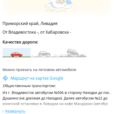
Приморский край, Ливадия
От Владивостока -, от Хабаровска -
Качество дороги:
Можно проехать на легковом автомобиле
Маршрут на картах Google
Общественным транспортом:
Из г. Владивосток автобусом №506 в сторону Находки до пос.
Душкино (не доезжая до Находки). Далее автобусом №22 до
конечной остановки в Ливадии на кафе Мандарин (автобус
следует дальше до Южно-Морского). Далее 7 мин до базы
Развернуть