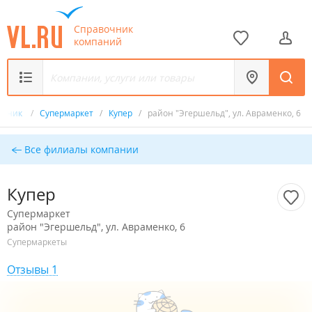
Справочник
компаний
очник
/
Супермаркет
/
Купер
/
район "Эгершельд", ул. Авраменко, 6
Все филиалы компании
Купер
Супермаркет
район "Эгершельд", ул. Авраменко, 6
Супермаркеты
Отзывы 1