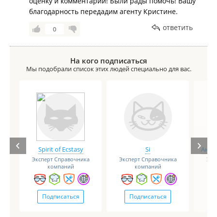
оценку и комментарий! Были рады помочь! Вашу
благодарность передадим агенту Кристине.
ответить
0
На кого подписаться
Мы подобрали список этих людей специально для вас.
Spirit of Ecstasy
Si
Анге
Эксперт Справочника
Эксперт Справочника
Экс
компаний
компаний
Подписаться
Подписаться