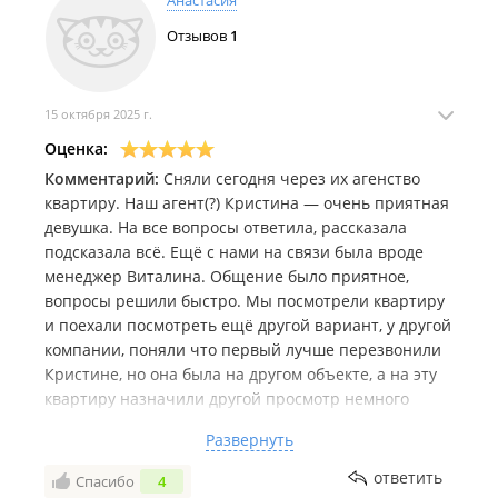
Анастасия
Отзывов
1
15 октября 2025 г.
Оценка:
Комментарий:
Сняли сегодня через их агенство
квартиру. Наш агент(?) Кристина — очень приятная
девушка. На все вопросы ответила, рассказала
подсказала всё. Ещё с нами на связи была вроде
менеджер Виталина. Общение было приятное,
вопросы решили быстро. Мы посмотрели квартиру
и поехали посмотреть ещё другой вариант, у другой
компании, поняли что первый лучше перезвонили
Кристине, но она была на другом объекте, а на эту
квартиру назначили другой просмотр немного
позже (нас предупреждали о том что есть другие
Развернуть
заинтересованные). Мы легко смогли договорится,
чтобы как только Кристина освободится, приехала
ответить
Спасибо
4
обратно и мы готовы заключать договор.