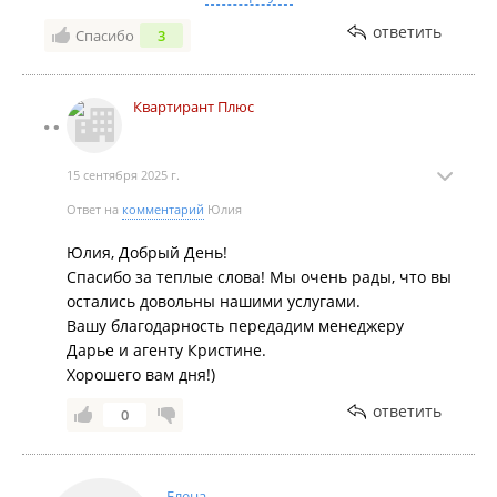
девушка. Все обсудив с арендодателями, пришли к
решению, что нам все подходит.
ответить
Спасибо
3
Большое спасибо агентству, в особенности Дарье и
Кристине!🤗
Квартирант Плюс
15 сентября 2025 г.
Ответ на
комментарий
Юлия
Юлия, Добрый День!
Спасибо за теплые слова! Мы очень рады, что вы
остались довольны нашими услугами.
Вашу благодарность передадим менеджеру
Дарье и агенту Кристине.
Хорошего вам дня!)
ответить
0
Елена