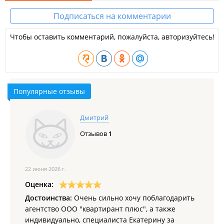
семейные споры (алименты, развод).
Подписаться на комментарии
Отдел аренды:
сдача квартир,
Чтобы оставить комментарий, пожалуйста, авторизуйтесь!
посуточная аренда в Таиланде,
страхование на 1 год бесплатно,
оплата аренды за 1 год вперёд,
большая база квартир, гостинок, комнат,
сдача квартиры в кредит.
Популярные отзывы
ООО "Квартирант Плюс".
Дмитрий
Отзывов
1
22 июня 2026 г.
Оценка:
Достоинства:
Очень сильно хочу поблагодарить
агентство ООО "квартирант плюс", а также
индивидуально, специалиста Екатерину за