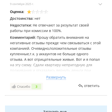
9 сентября 2025 г.
Оценка:
Достоинства:
нет
Недостатки:
Не отвечают за результат своей
работы при комиссии в 100%.
Комментарий:
Прошу обратить внимания на
негативные отзывы прежде чем связываться с этой
компанией. Очевидно,положительные отзывы
купленные,т.к. у аккаунтов не больше одного
отзыва. А вот отрицательные живые. Вот и я попал
на эту схему. Сдали квартиру непригодную для
проживания и отказались вернуть деньги при
разрыве договора на следующий день.
Развернуть
Непорядочные налогоплатильщики. Чеки не дают.
ответить
Спасибо
3
Загрузить еще...