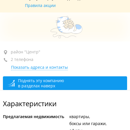
Правила акции
район "Центр", ул. Пограничная, 15В
район "Центр"
2 телефона
3-й этаж, оф. 303
Показать адреса и контакты
+7 (423) 290-22-11
+7 (423) 248-99-44
отдел заботы о клиентах
Поднять эту компанию
в разделах наверх
закрыто, откроется в 10:00
Характеристики
Предлагаемая недвижимость
квартиры
боксы или гаражи