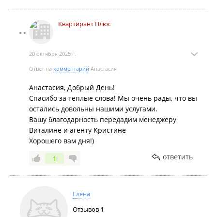
Впечатления приятные, есть конечно лёгкие
опасения чтобы не оказались мошенники (кто-
Квартирант Плюс
нибудь, агенство или собственник), но в целом
очень довольны опытом работы с ними. Надеемся
что такое впечатление и останется, и если когда-то
20 октября 2025 г.
снова потребуются услуги агентства недвижимости,
Ответ на
комментарий
Анастасия
однозначно обращаться будем к ним.
Анастасия, Добрый День!
Спасибо за теплые слова! Мы очень рады, что вы
остались довольны нашими услугами.
Вашу благодарность передадим менеджеру
Виталине и агенту Кристине
Хорошего вам дня!)
ответить
1
Елена
Отзывов
1