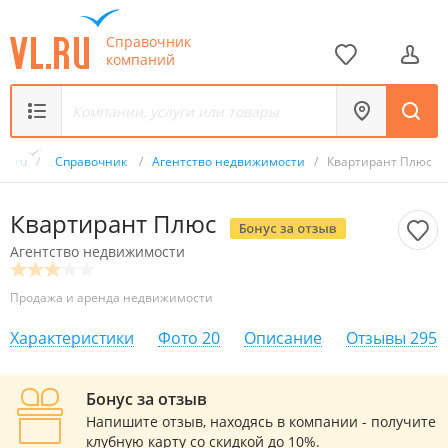
Справочник
компаний
VL.ru
/
Справочник
/
Агентство недвижимости
/
Квартирант Плюс
Квартирант Плюс
Агентство недвижимости
Продажа и аренда недвижимости
Характеристики
Фото
20
Описание
Отзывы
295
Бонус за отзыв
Напишите отзыв, находясь в компании - получите
клубную карту со скидкой до 10%.