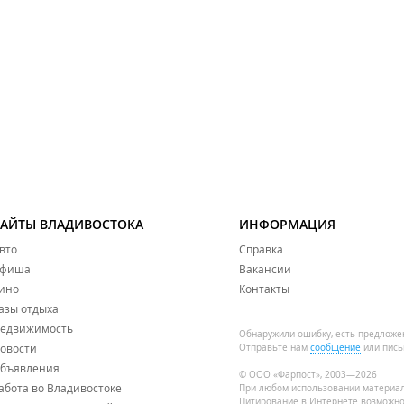
САЙТЫ ВЛАДИВОСТОКА
ИНФОРМАЦИЯ
вто
Справка
фиша
Вакансии
ино
Контакты
азы отдыха
едвижимость
Обнаружили ошибку, есть предложе
овости
Отправьте нам
сообщение
или пись
бъявления
© ООО «Фарпост», 2003—2026
абота во Владивостоке
При любом использовании материа
Цитирование в Интернете возможно