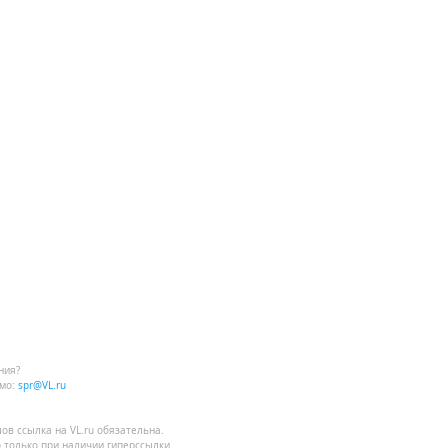
ния?
мо:
spr@VL.ru
лов
ссылка на VL.ru
обязательна.
 только при наличии гиперссылки.