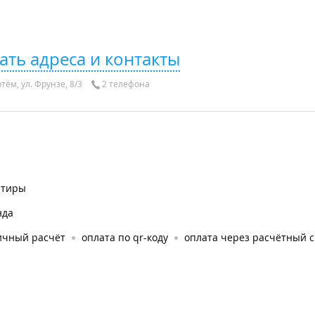
ать адреса и контакты
тём, ул. Фрунзе, 8/3
2 телефона
ртиры
нда
ичный расчёт
оплата по qr-коду
оплата через расчётный с