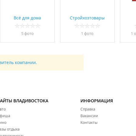
Всё для дома
Стройхозтовары
5 фото
1 фото
1 
авитель компании.
САЙТЫ ВЛАДИВОСТОКА
ИНФОРМАЦИЯ
вто
Справка
фиша
Вакансии
ино
Контакты
азы отдыха
едвижимость