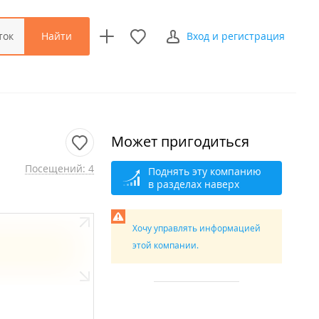
Найти
ток
Вход и регистрация
Может пригодиться
Посещений: 4
Поднять эту компанию
в разделах наверх
Хочу управлять информацией
этой компании.