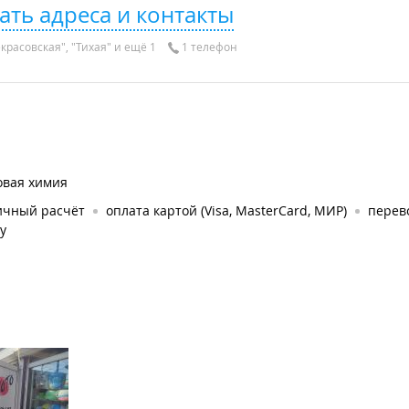
ать адреса и контакты
красовская", "Тихая" и ещё 1
1 телефон
овая химия
ичный расчёт
оплата картой (Visa, MasterCard, МИР)
перев
у