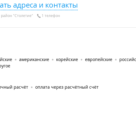
ать адреса и контакты
район "Столетие"
1 телефон
айские
американские
корейские
европейские
россий
ругое
ичный расчёт
оплата через расчётный счёт