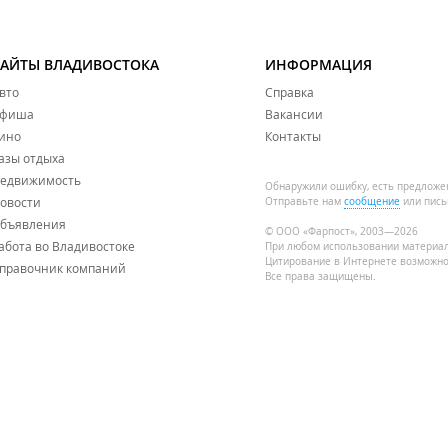
САЙТЫ ВЛАДИВОСТОКА
ИНФОРМАЦИЯ
вто
Справка
фиша
Вакансии
ино
Контакты
азы отдыха
едвижимость
Обнаружили ошибку, есть предложе
овости
Отправьте нам
сообщение
или пись
бъявления
© ООО «Фарпост», 2003—2026
абота во Владивостоке
При любом использовании материа
Цитирование в Интернете возможно
правочник компаний
Все права защищены.