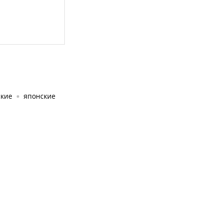
ские
японские