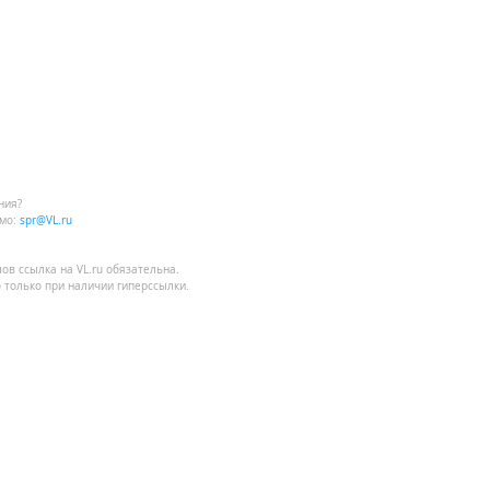
ния?
мо:
spr@VL.ru
лов
ссылка на VL.ru
обязательна.
 только при наличии гиперссылки.