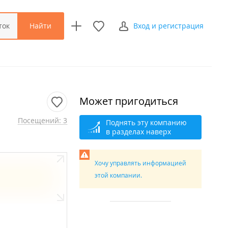
Найти
ток
Вход и регистрация
Может пригодиться
Посещений: 3
Поднять эту компанию
в разделах наверх
Хочу управлять информацией
этой компании.