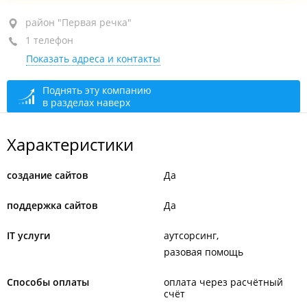
район "Первая речка", пр-т Океанский, 107
район "Первая речка"
1 телефон
оф. 16
Показать адреса и контакты
+7 902 488-23-10
сегодня закрыто
Поднять эту компанию
в разделах наверх
Характеристики
создание сайтов
Да
поддержка сайтов
Да
IT услуги
аутсорсинг
разовая помощь
Способы оплаты
оплата через расчётный
счёт