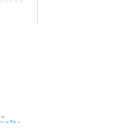
ния?
мо:
spr@VL.ru