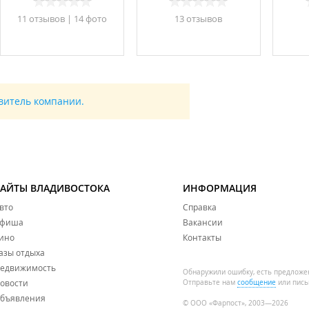
11 отзывов
|
14 фото
13 отзывов
авитель компании.
САЙТЫ ВЛАДИВОСТОКА
ИНФОРМАЦИЯ
вто
Справка
фиша
Вакансии
ино
Контакты
азы отдыха
едвижимость
Обнаружили ошибку, есть предложе
овости
Отправьте нам
сообщение
или пись
бъявления
© ООО «Фарпост», 2003—2026