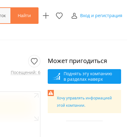
Найти
ток
Вход и регистрация
Может пригодиться
Посещений: 6
Поднять эту компанию
в разделах наверх
Хочу управлять информацией
этой компании.