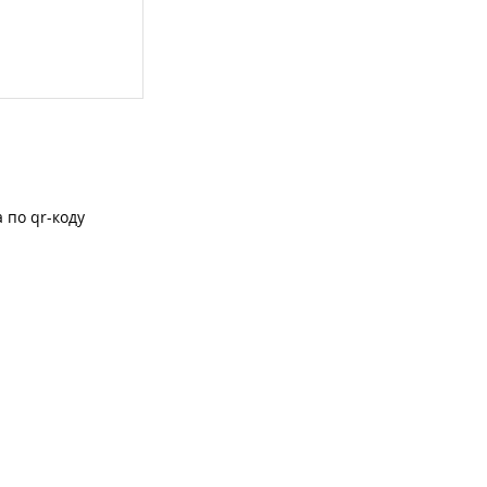
 по qr-коду