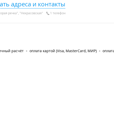
ать адреса и контакты
орая речка", "Некрасовская"
1 телефон
ичный расчёт
оплата картой (Visa, MasterCard, МИР)
оплата