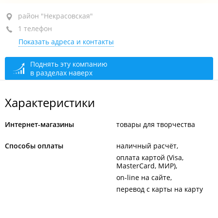
район "Некрасовская", пр-т Народный, 28
район "Некрасовская"
1 телефон
АТЦ "Рондо", 3-й этаж, оф. 309а
Показать адреса и контакты
+7 924 232-35-68
По предварительному звонку
сегодня закрыто
Поднять эту компанию
в разделах наверх
Характеристики
Интернет-магазины
товары для творчества
Способы оплаты
наличный расчёт
оплата картой (Visa,
MasterCard, МИР)
on-line на сайте
перевод с карты на карту