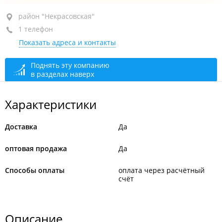
район "Некрасовская", ул. Военное шоссе, 19
район "Некрасовская"
1 телефон
оф. 39
Показать адреса и контакты
+7 984 191-93-28
открыто: 09:00–18:00
Поднять эту компанию
в разделах наверх
Характеристики
Доставка
Да
оптовая продажа
Да
Способы оплаты
оплата через расчётный
счёт
Описание