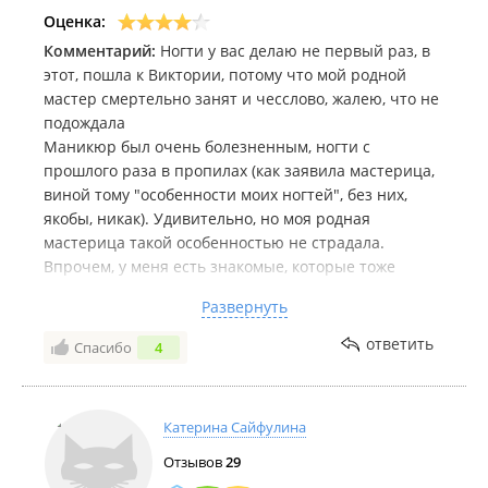
Оценка:
Комментарий:
Ногти у вас делаю не первый раз, в
этот, пошла к Виктории, потому что мой родной
мастер смертельно занят и чесслово, жалею, что не
подождала
Маникюр был очень болезненным, ногти с
прошлого раза в пропилах (как заявила мастерица,
виной тому "особенности моих ногтей", без них,
якобы, никак). Удивительно, но моя родная
мастерица такой особенностью не страдала.
Впрочем, у меня есть знакомые, которые тоже
узнали о такой своей особенности именно у
Развернуть
Виктории. Видимо, она особенная.
Особенная ещё и в плане тактичности – правда,
ответить
Спасибо
4
почувствовала себя, словно на базаре, когда
мастерица зычно, на весь салон поинтересовалась,
все ли я оплатила. А я ещё не ушла. Видимо, данная
Катерина Сайфулина
специалистка клиенток за людей не считает, что
могут сами за себя ответить. Или это сомнение в
Отзывов
29
состоятельности? Неужто к ней обычно ходят те, что