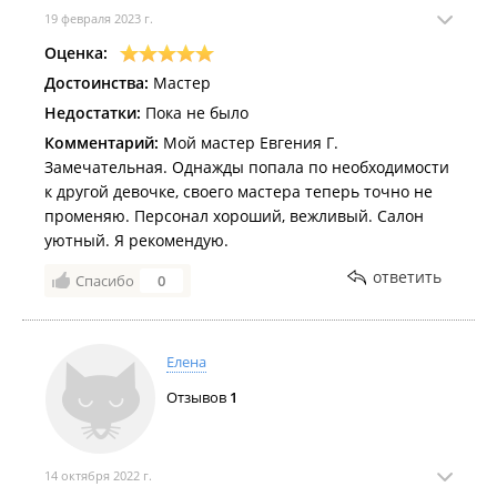
Новым годом. Я пять лет к вам хожу. И такое
19 февраля 2023 г.
впервые.
Оценка:
Это не нормально! Мастер у меня спрашивает:
Достоинства:
Мастер
давайте смешаем черную и коричневую краску?!
Недостатки:
Пока не было
Я понятия не имею какую нужно смешать чтобы
получить русый!
Комментарий:
Мой мастер Евгения Г.
Она попробовала на руке- получился фиолетовый.
Замечательная. Однажды попала по необходимости
Спасибо что не на лице.
к другой девочке, своего мастера теперь точно не
променяю. Персонал хороший, вежливый. Салон
уютный. Я рекомендую.
ответить
Спасибо
0
Елена
Отзывов
1
14 октября 2022 г.