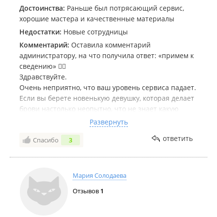
Достоинства:
Раньше был потрясающий сервис,
хорошие мастера и качественные материалы
Недостатки:
Новые сотрудницы
Комментарий:
Оставила комментарий
администратору, на что получила ответ: «примем к
сведению» 👍🏻
Здравствуйте.
Очень неприятно, что ваш уровень сервиса падает.
Если вы берете новенькую девушку, которая делает
брови настолько неопытно, что не знает какую
краску смешать и спрашивает об этом у клиента,
Развернуть
для того чтобы получить натуральный цвет под
ответить
Спасибо
3
корни волос, то предупреждайте об этом и берите
стоимость меньше. Неприятно быть подопытным
кроликом за ту же стоимость, когда Мария могла
сделать идеальные брови. Быстро, качественно,
Мария Солодаева
приятно.
Отзывов
1
Чай мне кстати, тоже не предложили. От услуги
вынужденна отказаться, так как терпения не
хватило и испугалась за результат. Тем более перед