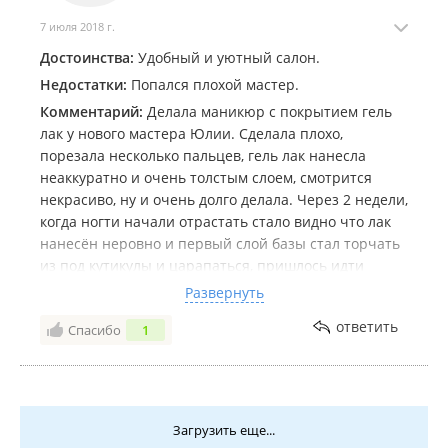
7 июля 2018 г.
Достоинства:
Удобный и уютный салон.
Недостатки:
Попался плохой мастер.
Комментарий:
Делала маникюр с покрытием гель
лак у нового мастера Юлии. Сделала плохо,
порезала несколько пальцев, гель лак нанесла
неаккуратно и очень толстым слоем, смотрится
некрасиво, ну и очень долго делала. Через 2 недели,
когда ногти начали отрастать стало видно что лак
нанесён неровно и первый слой базы стал торчать
из под кутикулы и царапаться, пришлось идти
переделывать. Может опыта мало, а может просто
Развернуть
не умеет. Не рекомендую именно этого мастера.
ответить
Спасибо
1
Загрузить еще...