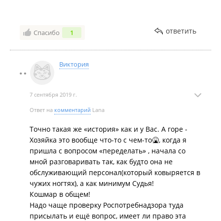
3) База довольно сильно печет, сказали обусловлено
хорошей стойкостью
ответить
Спасибо
1
4) Нет ясности, как хранится и дезинфицируется
инструмент, я привыкла, что при мне вскрывают
крафт пакет, тут инструмент достается из-под стола
Виктория
или приносится из другой комнаты, наверное, там
сухожар (жалею, что не уточнила этот момент, была
в сонном состоянии из-за погоды)
7 сентября 2019 г.
5) мне делали градиент пуфом, с которого убирали
Ответ на
комментарий
Lana
краску от другого маникюра скотчем у меня на
Точно такая же «история» как и у Вас. А горе -
глазах (никакой дезинфекции не заметила,
Хозяйка это вообще что-то с чем-то🤮, когда я
возможно она и не нужна, но всё-таки пуф
пришла с вопросом «переделать» , начала со
покрывает большую поверхность, чем кисть от лака)
мной разговаривать так, как будто она не
обслуживающий персонал(который ковыряется в
чужих ногтях), а как минимум Судья!
Кошмар в общем!
Надо чаще проверку Роспотребнадзора туда
присылать и ещё вопрос, имеет ли право эта