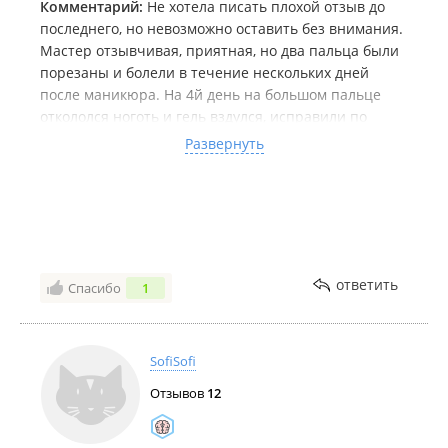
Комментарий:
Не хотела писать плохой отзыв до
последнего, но невозможно оставить без внимания.
Мастер отзывчивая, приятная, но два пальца были
порезаны и болели в течение нескольких дней
после маникюра. На 4й день на большом пальце
откололся ноготь и гель вздулся, исправили по
гарантии на 6 день, за что спасибо. Через 10 дней с
Развернуть
трех ногтей начало слезать верхнее покрытие - топ.
Я бы подумала, что вина моя, что со мной что-то не
так, но я ногти делала у разных мастеров в течение
трех лет непрерывно и такое впервый раз.
Сомневаюсь в качестве используемых материалов,
не рекомендую.
ответить
Спасибо
1
SofiSofi
Отзывов
12