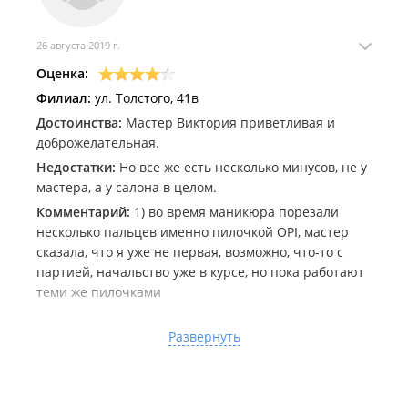
26 августа 2019 г.
Оценка:
Филиал:
ул. Толстого, 41в
Достоинства:
Мастер Виктория приветливая и
доброжелательная.
Недостатки:
Но все же есть несколько минусов, не у
мастера, а у салона в целом.
Комментарий:
1) во время маникюра порезали
несколько пальцев именно пилочкой OPI, мастер
сказала, что я уже не первая, возможно, что-то с
партией, начальство уже в курсе, но пока работают
теми же пилочками
2) Покрытие скололось на 4ый день (сегодня неделя
Развернуть
от процедуры), при этом я даже ни разу не мыла
посуду за этот срок