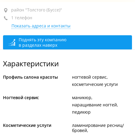
район "Толстого (Буссе)", ул. Толстого, 41В
район "Толстого (Буссе)"
1 телефон
ТЦ "Толстого"
Показать адреса и контакты
+7 908 983-38-88
открыто: 10:00–21:00
Поднять эту компанию
в разделах наверх
Характеристики
Профиль салона красоты
ногтевой сервис
косметические услуги
Ногтевой сервис
маникюр
наращивание ногтей
педикюр
Косметические услуги
ламинирование ресниц/
бровей