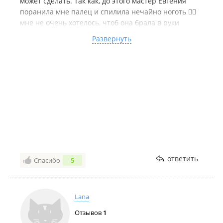
может сделать. Так как, до этого мастер Евгения
поранила мне палец и спилила нечайно ноготь 🤦‍♀️
мне не очень хотелось, чтоб она брала в руки
ножницы. В итоге мастер распсиховалась и сказала,
Развернуть
что не будет доделывать свою работу и ушла.
И ☝️цитирую: "это ваши проблемы, где вы будите
доделывать себе ногти!"
Подождав еще некоторое время и упрашивая
мастера Евгению доделать все-таки мне ногти, меня
"попросили" покинуть ее рабочее место, так как
сейчас приедет другой клиент.
НЕ РЕКОМЕНДУЮ ЭТУ СТУДИЮ
ответить
Спасибо
5
Lana
Отзывов
1