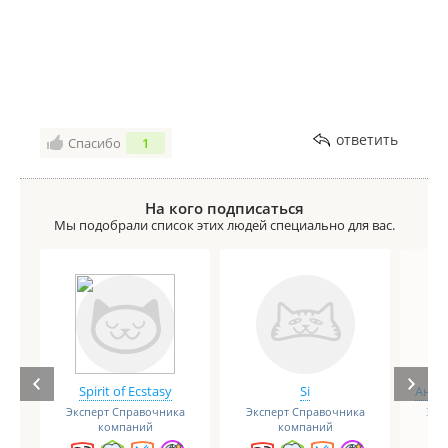
ответить
Спасибо
1
На кого подписаться
Мы подобрали список этих людей специально для вас.
Spirit of Ecstasy
Si
Анге
Эксперт Справочника
Эксперт Справочника
Экс
компаний
компаний