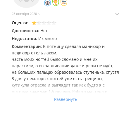
"забывают" расплатиться?
Звёзды ставлю своему мастеру Ксении и мастеру -
23 октября 2020 г.
бровисту - Марии, за прекрасными бровками (и
Оценка:
другим удалениям волос на лице) к ней, тут
претензий нет – высший класс.
Достоинства:
Нет
Недостатки:
Их много
Комментарий:
В пятницу сделала маникюр и
педикюр с гель лаком.
часть моих ногтей было сломано и мне их
нарастили, о выравнивании даже и речи не идёт,
на больших пальцах образовалась ступенька, спустя
3 дня у некоторых ногтей уже есть трещины,
кутикула отрасла и выглядит так как будто я с
ногтями хожу уже 1,5 недели. Работа мастера в
целом очень не аккуратная и не правильная, форма
Развернуть
на ногтях разная, а сделать форму «пуантов» она
так и не смогла и получилась форма какого-то
кривого квадрата. Ногти очень не красивые, а за
все отдала 3800₽ работа не стоит своих денег, а
учитывая что 2 ногтя сломались уже через 3 дня это