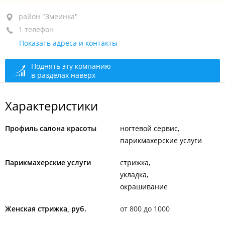
район "Змеинка", ул. Зои Космодемьянской, 7
район "Змеинка"
1 телефон
1-й этаж
Показать адреса и контакты
+7 (423) 260-13-03
сегодня закрыто
Поднять эту компанию
в разделах наверх
Характеристики
Профиль салона красоты
ногтевой сервис
парикмахерские услуги
Парикмахерские услуги
стрижка
укладка
окрашивание
Женская стрижка, руб.
от 800 до 1000