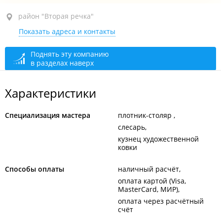
район "Вторая речка", ул. Русская, 87Г
район "Вторая речка"
Показать адреса и контакты
ТЦ "Кит"
закрыто, откроется в 09:00
Поднять эту компанию
в разделах наверх
Характеристики
Специализация мастера
плотник-столяр
слесарь
кузнец художественной
ковки
Способы оплаты
наличный расчёт
оплата картой (Visa,
MasterCard, МИР)
оплата через расчётный
счёт