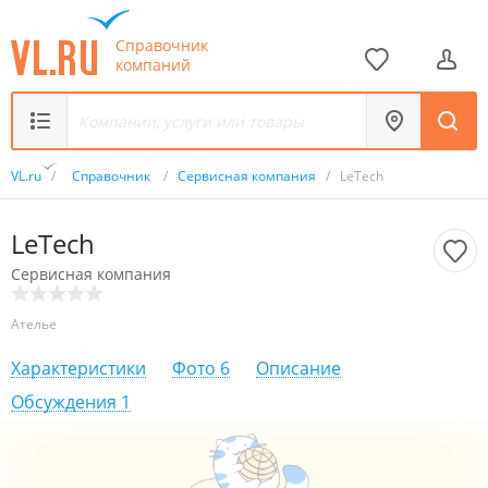
Справочник
компаний
VL.ru
/
Справочник
/
Сервисная компания
/
LeTech
LeTech
Сервисная компания
Ателье
Характеристики
Фото
6
Описание
Обсуждения
1