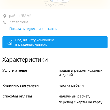
район "БАМ", ул. Выселковая, 167
район "БАМ"
2 телефона
+7 964 444-46-78
Показать адреса и контакты
+7 (423) 200-05-77
открыто: 10:00–19:00
Поднять эту компанию
в разделах наверх
Характеристики
Услуги ателье
пошив и ремонт кожаных
изделий
Клининговые услуги
чистка мебели
Способы оплаты
наличный расчёт
перевод с карты на карту