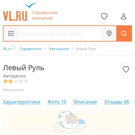
Справочник
компаний
VL.ru
/
Справочник
/
Автошкола
/
Левый Руль
Левый Руль
Автошкола
Автошколы
Характеристики
Фото
10
Описание
Отзывы
48