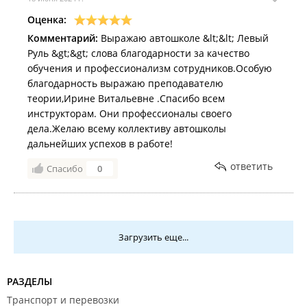
половиной месяца
Оценка:
Недостатки:
не нашла ни одного
Комментарий:
Выражаю автошколе &lt;&lt; Левый
Комментарий:
лучшая автошкола
Руль &gt;&gt; слова благодарности за качество
обучения и профессионализм сотрудников.Особую
благодарность выражаю преподавателю
теории,Ирине Витальевне .Спасибо всем
инструкторам. Они профессионалы своего
дела.Желаю всему коллективу автошколы
дальнейших успехов в работе!
ответить
Спасибо
0
Загрузить еще...
РАЗДЕЛЫ
Транспорт и перевозки