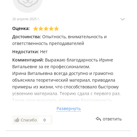
26 апреля 2025 г.
Оценка:
Достоинства:
Опытность, внимательность и
ответственность преподавателей
Недостатки:
Нет
Комментарий:
Выражаю благодарность Ирине
Витальевне за ее профессионализм.
Ирина Витальевна всегда доступно и грамотно
объясняла теоретический материал, приводила
примеры из жизни, что способствовало быстрому
усвоению материала. Теорию сдала с первого раз.
Также хочу выразить огромную благодарность
Дмитрию Владимировичу. Благодаря ему я смогла
Развернуть
сдать экзамен по вождению с первого раза, хотя до
ответить
Спасибо
0
начала обучения ни разу не водила машину.
Проявлял заинтересованность в успешной сдаче
экзамена: объяснял ситуации на дороге буквально