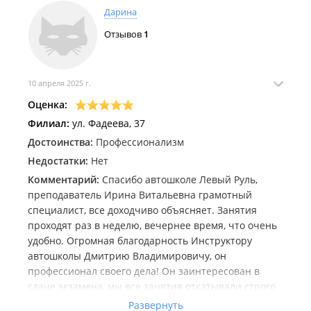
на пальцах, чертил схемы, скидывал
Дарина
дополнительный материал. Был очень внимателен
Отзывов
1
к моим допускаемым ошибкам и всегда не один раз
повторяли то, что не получалось.
Обязательно порекомендую эту автошколу своим
знакомым
10 апреля 2025 г.
Оценка:
Филиал:
ул. Фадеева, 37
Достоинства:
Профессионализм
Недостатки:
Нет
Комментарий:
Спасибо автошколе Левый Руль,
преподаватель Ирина Витальевна грамотный
специалист, все доходчиво объясняет. Занятия
проходят раз в неделю, вечернее время, что очень
удобно. Огромная благодарность Инструктору
автошколы Дмитрию Владимировичу, он
профессионал своего дела! Он заинтересован в
сдаче экзамена, мы все занятия откатывали строго
по маршрутам, всегда объяснит, разрисовывал,
Развернуть