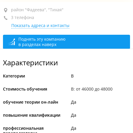
район "Фадеева", ул. Фадеева, 31
район "Фадеева", "Тихая"
3 телефона
каб. 403
Показать адреса и контакты
По предварительной записи
открыто: 10:00–20:00
Поднять эту компанию
в разделах наверх
Характеристики
Категории
B
Стоимость обучения
B: от 46000 до 48000
обучение теории он-лайн
Да
повышение квалификации
Да
профессиональная
Да