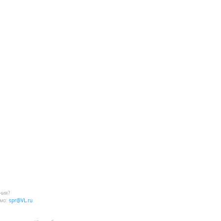
ния?
мо:
spr@VL.ru