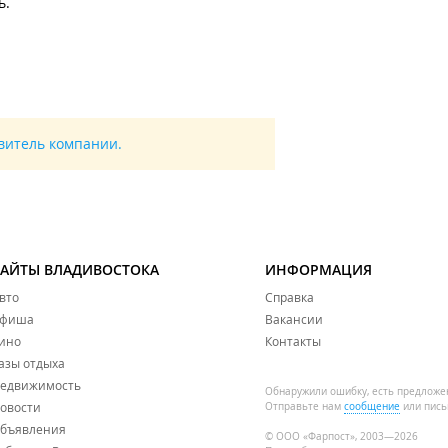
ь.
авитель компании.
САЙТЫ ВЛАДИВОСТОКА
ИНФОРМАЦИЯ
вто
Справка
фиша
Вакансии
ино
Контакты
азы отдыха
едвижимость
Обнаружили ошибку, есть предложе
овости
Отправьте нам
сообщение
или пись
бъявления
© ООО «Фарпост», 2003—2026