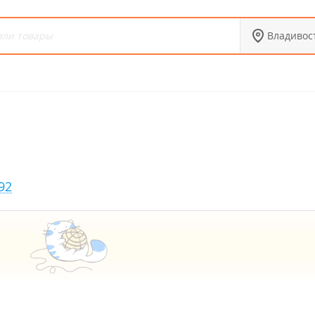
Владивос
92