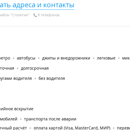
ать адреса и контакты
айон "Столетие"
8 телефонов
ретро
автобусы
джипы и внедорожники
легковые
мик
уточная
долгосрочная
лугами водителя
без водителя
рийное вскрытие
омобилей
транспорта после аварии
ичный расчёт
оплата картой (Visa, MasterCard, МИР)
перев