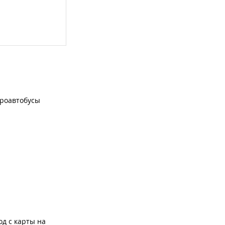
роавтобусы
од с карты на