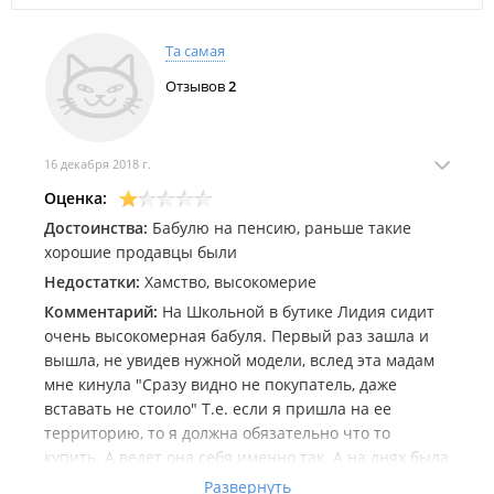
Та самая
Отзывов
2
16 декабря 2018 г.
Оценка:
Достоинства:
Бабулю на пенсию, раньше такие
хорошие продавцы были
Недостатки:
Хамство, высокомерие
Комментарий:
На Школьной в бутике Лидия сидит
очень высокомерная бабуля. Первый раз зашла и
вышла, не увидев нужной модели, вслед эта мадам
мне кинула "Сразу видно не покупатель, даже
вставать не стоило" Т.е. если я пришла на ее
территорию, то я должна обязательно что то
купить. А ведет она себя именно так. А на днях была
в поиске шубы, вещь не за 1тыс руб и не на один
Развернуть