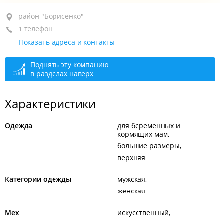
район "Борисенко", ул. Борисенко, 17Б
район "Борисенко"
1 телефон
рынок "Школьная", пав. 7д
Показать адреса и контакты
+7 902 557-96-24
открыто: 10:00–18:00
Поднять эту компанию
в разделах наверх
Характеристики
Одежда
для беременных и
кормящих мам
большие размеры
верхняя
Категории одежды
мужская
женская
Мех
искусственный