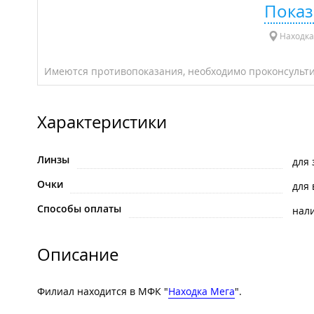
Показ
Находка
Имеются противопоказания, необходимо проконсульти
Характеристики
Линзы
для
Очки
для
Способы оплаты
нал
Описание
Филиал находится в МФК "
Находка Мега
".