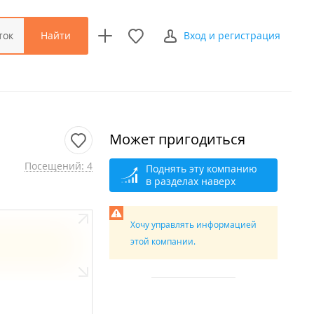
Найти
ток
Вход и регистрация
Может пригодиться
Посещений: 4
Поднять эту компанию
в разделах наверх
Хочу управлять информацией
этой компании.