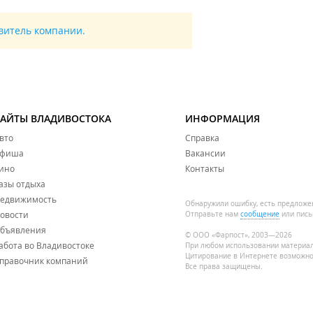
авитель компании.
САЙТЫ ВЛАДИВОСТОКА
ИНФОРМАЦИЯ
вто
Справка
фиша
Вакансии
ино
Контакты
азы отдыха
едвижимость
Обнаружили ошибку, есть предложе
овости
Отправьте нам
сообщение
или пись
бъявления
© ООО «Фарпост», 2003—2026
абота во Владивостоке
При любом использовании материа
Цитирование в Интернете возможно
правочник компаний
Все права защищены.