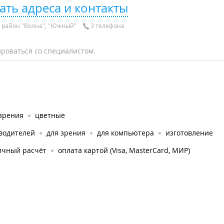
ать адреса и контакты
 район "Волна", "Южный"
3 телефона
роваться со специалистом.
 зрения
цветные
 водителей
для зрения
для компьютера
изготовление
ичный расчёт
оплата картой (Visa, MasterCard, МИР)