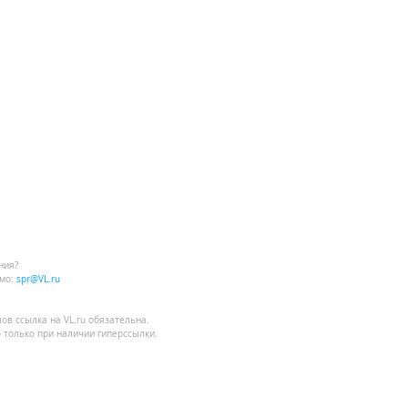
ния?
мо:
spr@VL.ru
лов
ссылка на VL.ru
обязательна.
 только при наличии гиперссылки.