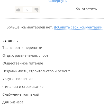
Развернуть
искренне переживаем в тех случаях, когда у
наших покупателей возникают какие-либо
ответить
0
трудности в процессе покупок, и обязательно
решаем их! Главное, свяжитесь с нами хотя бы
через смс-сообщение или WhatsApp. Мы не
Больше комментариев нет.
Добавить свой комментарий
оставим проблему без внимания!
РАЗДЕЛЫ
Транспорт и перевозки
Отдых, развлечения, спорт
Общественное питание
Недвижимость, строительство и ремонт
Услуги населению
Финансы и страхование
Снабжение компаний
Для бизнеса