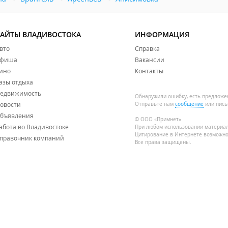
САЙТЫ ВЛАДИВОСТОКА
ИНФОРМАЦИЯ
вто
Справка
фиша
Вакансии
ино
Контакты
азы отдыха
едвижимость
Обнаружили ошибку, есть предложе
овости
Отправьте нам
сообщение
или пись
бъявления
© ООО «Примнет»
абота во Владивостоке
При любом использовании материа
Цитирование в Интернете возможно
правочник компаний
Все права защищены.