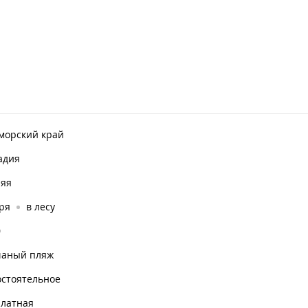
морский край
адия
няя
ря
в лесу
0
чаный пляж
остоятельное
платная