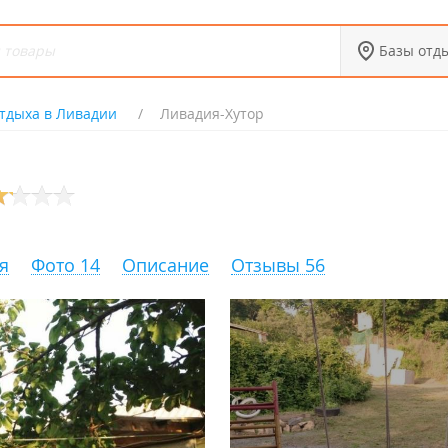
Базы отд
тдыха в Ливадии
Ливадия-Хутор
я
Фото 14
Описание
Отзывы 56