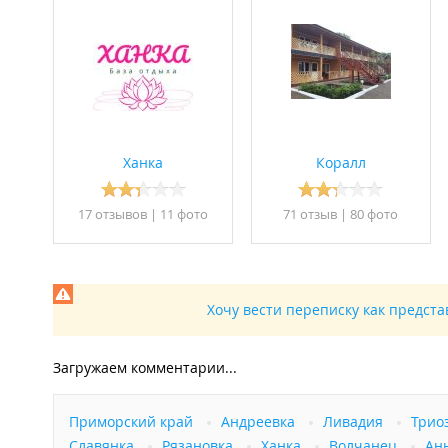
Ханка
Коралл
17 отзывов
|
11 фото
71 отзыв
|
80 фото
Хочу вести переписку как предст
Загружаем комментарии...
Приморский край
Андреевка
Ливадия
Трио
Славянка
Рязановка
Ханка
Волчанец
Ан