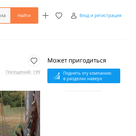
Найти
ыха
Вход и регистрация
Может пригодиться
Посещений: 199
Поднять эту компанию
в разделах наверх