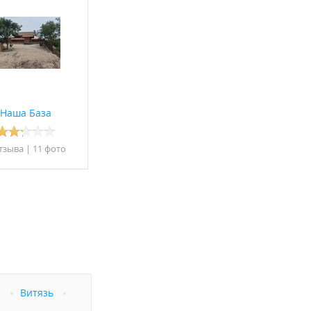
Наша База
тзывa
|
11 фото
а
Витязь