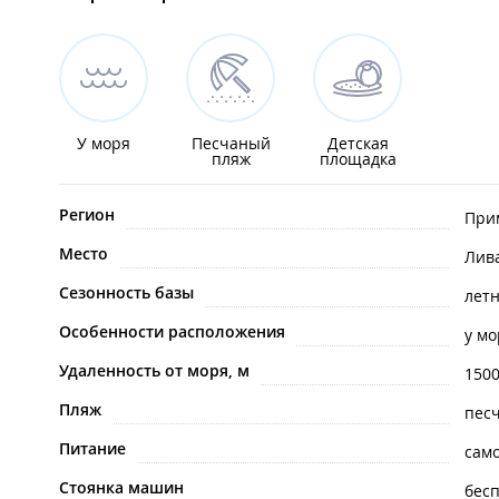
У моря
Песчаный
Детская
пляж
площадка
Регион
При
Место
Лив
Сезонность базы
лет
Особенности расположения
у мо
Удаленность от моря, м
150
Пляж
пес
Питание
сам
Стоянка машин
бес