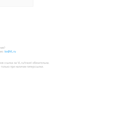
ния?
мо:
bo@VL.ru
лов
ссылка на VL.ru/travel
обязательна.
 только при наличии гиперссылки.