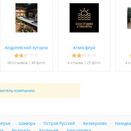
Андреевский хуторок
Атмосфера
68 отзывов
|
46 фото
4 отзывa
|
25 фото
4 о
авитель компании.
зёрье
Шамора
Остров Русский
Безверхово
Находк
на
Врангель
Арсеньев
Анисимовка